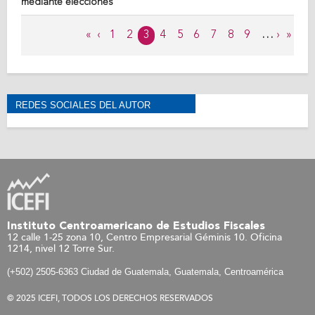
mediante elecciones
Páginas
«
‹
1
2
3
4
5
6
7
8
9
…
›
»
REDES SOCIALES DEL AUTOR
Instituto Centroamericano de Estudios Fiscales
12 calle 1-25 zona 10, Centro Empresarial Géminis 10. Oficina
1214, nivel 12 Torre Sur.
(+502) 2505-6363 Ciudad de Guatemala, Guatemala, Centroamérica
© 2025 ICEFI, TODOS LOS DERECHOS RESERVADOS