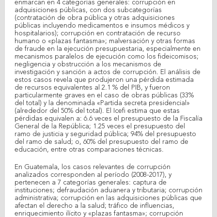
enmarcan en 4 categorías generales: corrupción en
adquisiciones públicas, con dos subcategorías
(contratación de obra pública y otras adquisiciones
públicas incluyendo medicamentos e insumos médicos y
hospitalarios); corrupción en contratación de recurso
humano o «plazas fantasma»; malversación y otras formas
de fraude en la ejecución presupuestaria, especialmente en
mecanismos paralelos de ejecución como los fideicomisos;
negligencia y obstrucción a los mecanismos de
investigación y sanción a actos de corrupción. El análisis de
estos casos revela que produjeron una pérdida estimada
de recursos equivalentes al 2.1 % del PIB, y fueron
particularmente graves en el caso de obras públicas (33%
del total) y la denominada «Partida secreta presidencial»
(alrededor del 50% del total). El Icefi estima que estas
pérdidas equivalen a: 6.6 veces el presupuesto de la Fiscalía
General de la República; 1.25 veces el presupuesto del
ramo de justicia y seguridad pública; 94% del presupuesto
del ramo de salud; o, 60% del presupuesto del ramo de
educación, entre otras comparaciones técnicas.
En Guatemala, los casos relevantes de corrupción
analizados corresponden al período (2008-2017), y
pertenecen a 7 categorías generales: captura de
instituciones; defraudación aduanera y tributaria; corrupción
administrativa; corrupción en las adquisiciones públicas que
afectan el derecho a la salud; tráfico de influencias,
enriquecimiento ilícito y «plazas fantasma»; corrupción