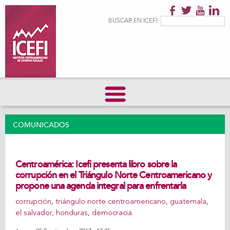
Pasar al
contenido
Formulario de
Buscar
BUSCAR EN ICEFI:
principal
búsqueda
COMUNICADOS
Centroamérica: Icefi presenta libro sobre la
corrupción en el Triángulo Norte Centroamericano y
propone una agenda integral para enfrentarla
corrupción
,
triángulo norte centroamericano
,
guatemala
,
el salvador
,
honduras
,
democracia