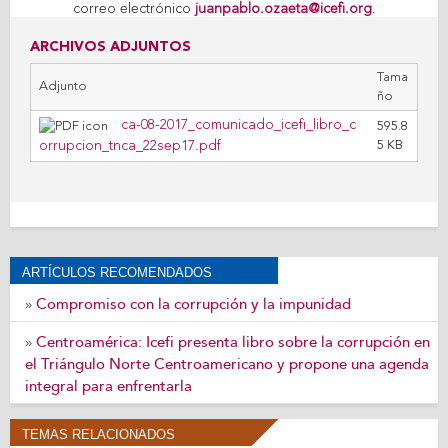
correo electrónico
juanpablo.ozaeta@icefi.org
.
ARCHIVOS ADJUNTOS
Tama
Adjunto
ño
ca-08-2017_comunicado_icefi_libro_c
595.8
orrupcion_tnca_22sep17.pdf
5 KB
ARTÍCULOS RECOMENDADOS
Compromiso con la corrupción y la impunidad
»
Centroamérica: Icefi presenta libro sobre la corrupción en
»
el Triángulo Norte Centroamericano y propone una agenda
integral para enfrentarla
TEMAS RELACIONADOS