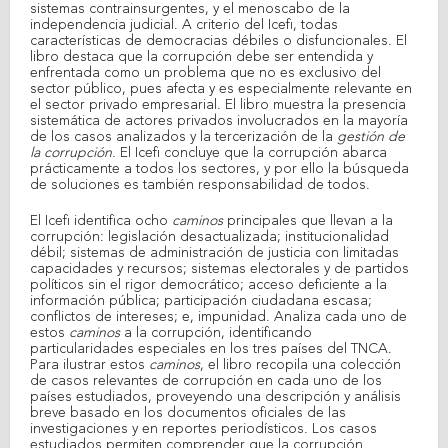
sistemas contrainsurgentes, y el menoscabo de la
independencia judicial. A criterio del Icefi, todas
características de democracias débiles o disfuncionales. El
libro destaca que la corrupción debe ser entendida y
enfrentada como un problema que no es exclusivo del
sector público, pues afecta y es especialmente relevante en
el sector privado empresarial. El libro muestra la presencia
sistemática de actores privados involucrados en la mayoría
de los casos analizados y la tercerización de la
gestión de
la corrupción
. El Icefi concluye que la corrupción abarca
prácticamente a todos los sectores, y por ello la búsqueda
de soluciones es también responsabilidad de todos.
El Icefi identifica ocho
caminos
principales que llevan a la
corrupción: legislación desactualizada; institucionalidad
débil; sistemas de administración de justicia con limitadas
capacidades y recursos; sistemas electorales y de partidos
políticos sin el rigor democrático; acceso deficiente a la
información pública; participación ciudadana escasa;
conflictos de intereses; e, impunidad. Analiza cada uno de
estos
caminos
a la corrupción, identificando
particularidades especiales en los tres países del TNCA.
Para ilustrar estos
caminos
, el libro recopila una colección
de casos relevantes de corrupción en cada uno de los
países estudiados, proveyendo una descripción y análisis
breve basado en los documentos oficiales de las
investigaciones y en reportes periodísticos. Los casos
estudiados permiten comprender que la corrupción