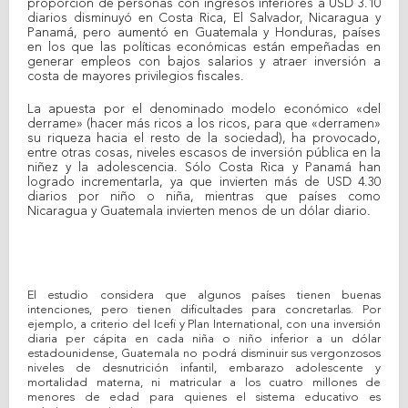
proporción de personas con ingresos inferiores a USD 3.10
diarios disminuyó en Costa Rica, El Salvador, Nicaragua y
Panamá, pero aumentó en Guatemala y Honduras, países
en los que las políticas económicas están empeñadas en
generar empleos con bajos salarios y atraer inversión a
costa de mayores privilegios fiscales.
La apuesta por el denominado modelo económico «del
derrame» (hacer más ricos a los ricos, para que «derramen»
su riqueza hacia el resto de la sociedad), ha provocado,
entre otras cosas, niveles escasos de inversión pública en la
niñez y la adolescencia. Sólo Costa Rica y Panamá han
logrado incrementarla, ya que invierten más de USD 4.30
diarios por niño o niña, mientras que países como
Nicaragua y Guatemala invierten menos de un dólar diario.
El estudio considera que algunos países tienen buenas
intenciones, pero tienen dificultades para concretarlas. Por
ejemplo, a criterio del Icefi y Plan International, con una inversión
diaria per cápita en cada niña o niño inferior a un dólar
estadounidense, Guatemala no podrá disminuir sus vergonzosos
niveles de desnutrición infantil, embarazo adolescente y
mortalidad materna, ni matricular a los cuatro millones de
menores de edad para quienes el sistema educativo es