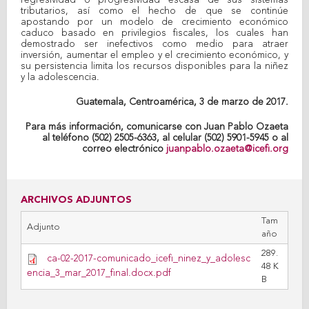
regresividad o progresividad escasa de sus sistemas
tributarios, así como el hecho de que se continúe
apostando por un modelo de crecimiento económico
caduco basado en privilegios fiscales, los cuales han
demostrado ser inefectivos como medio para atraer
inversión, aumentar el empleo y el crecimiento económico, y
su persistencia limita los recursos disponibles para la niñez
y la adolescencia.
Guatemala, Centroamérica, 3 de marzo de 2017.
Para más información, comunicarse con Juan Pablo Ozaeta
al teléfono (502) 2505-6363, al celular (502) 5901-5945 o al
correo electrónico
juanpablo.ozaeta@icefi.org
ARCHIVOS ADJUNTOS
Tam
Adjunto
año
289.
ca-02-2017-comunicado_icefi_ninez_y_adolesc
48 K
encia_3_mar_2017_final.docx.pdf
B