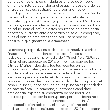
generación de empleo sin duda es una solución, pero
enfrenta el reto de abandonar el esquema obsoleto de los
privilegios fiscales, sustituyéndolo por uno nuevo
paradigma basado en el fortalecimiento de la provisión de
bienes públicos, recuperar la cobertura del sistema
educativo (que en 2013 excluyó por lo menos a 3.6 millones
de niños, niñas y adolescentes), y de los servicios públicos
de salud. Para el Icefi, sin estos resultados en gasto social
prioritario, el crecimiento económico es solo un espejismo,
pues el país no está avanzando por una senda de
desarrollo que garantice la democracia.
La tercera perspectiva es el desafío por resolver la crisis
financiera. En años recientes el gasto público se ha
reducido (al pasar en promedio de 14% del PIB a 12.9% del
PÍB en el presupuesto de 2015, el nivel más bajo de los
últimos 17 años), debido a fuertes recortes en los
programas sociales y en la prestación de servicios públicos
vinculados al bienestar inmediato de la población. Para el
Icefi la recuperación de la SAT, todavía en una gravísima
crisis institucional después del escándalo de corrupción del
caso «La línea», debe ser una de las principales prioridades
en materia fiscal. En campaña, el entonces candidato
presidencial expresó su esperanza de recuperar los
recursos perdidos por la corrupción, pero a la fecha no se
ha presentado ningún plan concreto para ese fin. Como
una complicación adicional, el nuevo gobierno deberá
dedicar parte de sus exiguos ingresos en 2016 para pagar