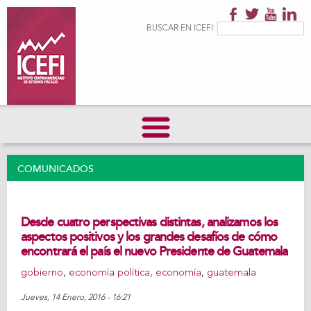
Pasar al
contenido
Formulario de
Buscar
BUSCAR EN ICEFI:
principal
búsqueda
COMUNICADOS
Desde cuatro perspectivas distintas, analizamos los
aspectos positivos y los grandes desafíos de cómo
encontrará el país el nuevo Presidente de Guatemala
gobierno
,
economía política
,
economía
,
guatemala
Jueves, 14 Enero, 2016 - 16:21