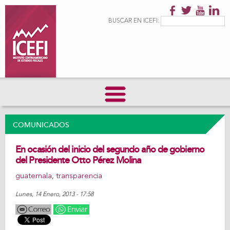
Pasar al
contenido
Formulario de
Buscar
BUSCAR EN ICEFI:
principal
búsqueda
COMUNICADOS
En ocasión del inicio del segundo año de gobierno
del Presidente Otto Pérez Molina
guatemala
,
transparencia
Lunes, 14 Enero, 2013 - 17:58