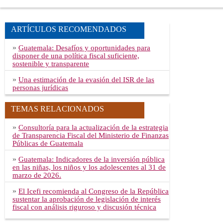
ARTÍCULOS RECOMENDADOS
»
Guatemala: Desafíos y oportunidades para
disponer de una política fiscal suficiente,
sostenible y transparente
»
Una estimación de la evasión del ISR de las
personas jurídicas
TEMAS RELACIONADOS
»
Consultoría para la actualización de la estrategia
de Transparencia Fiscal del Ministerio de Finanzas
Públicas de Guatemala
»
Guatemala: Indicadores de la inversión pública
en las niñas, los niños y los adolescentes al 31 de
marzo de 2026.
»
El Icefi recomienda al Congreso de la República
sustentar la aprobación de legislación de interés
fiscal con análisis riguroso y discusión técnica