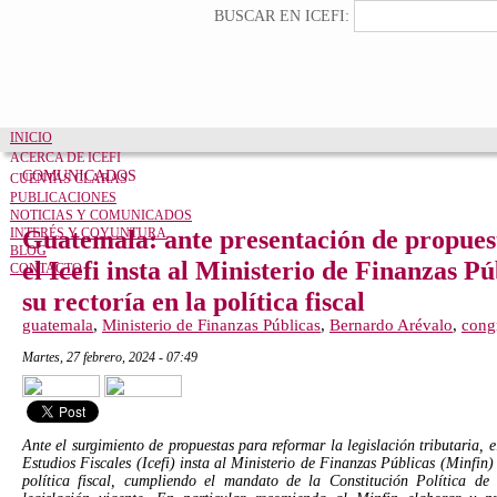
Pasar al contenido principal
Formulario de búsqueda
Buscar
BUSCAR EN ICEFI:
INICIO
ACERCA DE ICEFI
COMUNICADOS
CUENTAS CLARAS
PUBLICACIONES
NOTICIAS Y COMUNICADOS
INTERÉS Y COYUNTURA
Guatemala: ante presentación de propuest
BLOG
el Icefi insta al Ministerio de Finanzas Pú
CONTACTO
su rectoría en la política fiscal
guatemala
,
Ministerio de Finanzas Públicas
,
Bernardo Arévalo
,
congr
martes, 27 febrero, 2024 - 07:49
Ante el surgimiento de propuestas para reformar la legislación tributaria, 
Estudios Fiscales (Icefi) insta al Ministerio de Finanzas Públicas (Minfin) 
política fiscal, cumpliendo el mandato de la Constitución Política d