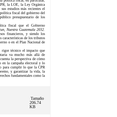
a política fiscal, en particular,
a CPR, la LOE, la Ley Orgánica
 sus estudios más recientes el
olítica fiscal del gobierno del
 público presupuestario de los
ítica fiscal que el Gobierno
tun, Nuestra Guatemala 2032
.
rsos financieros, y siendo los
 características de los tributos
bierno o en el Plan Nacional de
n rigor técnico el impacto que
butaria va mucho más allá de
n cuenta la perspectiva de cómo
o en la campaña electoral y lo
do para cumplir lo que la CPR
remo, y garantizar la vida, la
o derechos fundamentales como la
Tamaño
206.74
KB