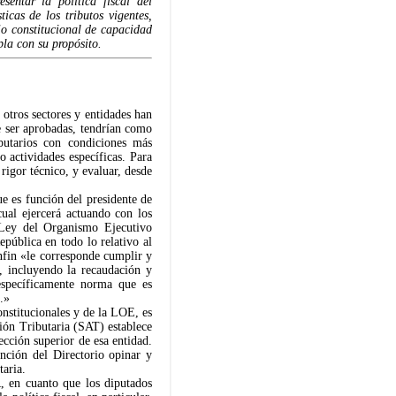
sentar la política fiscal del
icas de los tributos vigentes,
io constitucional de capacidad
la con su propósito.
otros sectores y entidades han
de ser aprobadas, tendrían como
butarios con condiciones más
o actividades específicas. Para
 rigor técnico, y evaluar, desde
ue es función del presidente de
cual ejercerá actuando con los
 Ley del Organismo Ejecutivo
epública en todo lo relativo al
infin «le corresponde cumplir y
, incluyendo la recaudación y
 específicamente norma que es
s.»
onstitucionales y de la LOE, es
ión Tributaria (SAT) establece
ección superior de esa entidad.
nción del Directorio opinar y
taria.
, en cuanto que los diputados