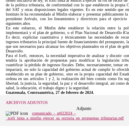
tienen iniciativa de ley, el Icefi insta al Minfin a ejercer su rol de rector de l
de la política tributaria, de conformidad con lo que establecen la propi
del SAT y otras disposiciones legales vigentes. Es en este sentido que en
Instituto le ha recomendado al Minfin elaborar y presentar públicamente la p
presidente Arévalo, con los lineamientos y directrices para el ejercicio
siguientes años.
En este esfuerzo, el Minfin debe establecer la relación entre la pol
implementará y el plan de gobierno, o el Plan Nacional de Desarrollo
K'a
Es decir, explicitar cuantitativa y técnicamente las necesidades de recu
ingresos tributarios la principal fuente de financiamiento del presupuesto, las
que son necesarios para alcanzar los objetivos planteados en el plan de go
Desarrollo.
Para el Icefi, entonces, la necesidad imperativa de analizar y discutir co
tendría la aprobación de propuestas para modificar la legislación tri
cuantificar la pérdida de ingresos fiscales. Debe, necesariamente, tomar e
impactará, no solo la capacidad del gobierno actual de cumplir lo ofrecid
establecido en su plan de gobierno, sino en la propia capacidad del Esta
ordena en sus artículos 1 y 2, la realización del bien común como fin sup
libertad, la justicia, la seguridad, la paz y el desarrollo integral, así com
salud, la educación, el trabajo digno y la seguridad.
Guatemala, Centroamérica, 27 de febrero de 2024.
ARCHIVOS ADJUNTOS
Adjunto
comunicado_-_gt022024_-
_icefi_insta_a_minfin_ejercer_su_rectoria_en_propuestas_tributarias.pdf