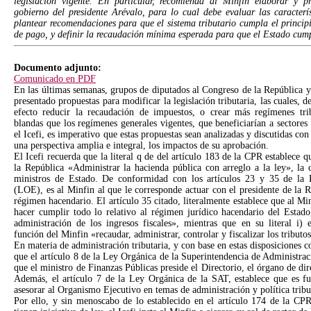
legislación vigente. En particular, recomienda al Minfin elaborar y pre
gobierno del presidente Arévalo, para lo cual debe evaluar las característ
plantear recomendaciones para que el sistema tributario cumpla el princip
de pago, y definir la recaudación mínima esperada para que el Estado cump
Documento adjunto:
Comunicado en PDF
En las últimas semanas, grupos de diputados al Congreso de la República y 
presentado propuestas para modificar la legislación tributaria, las cuales, 
efecto reducir la recaudación de impuestos, o crear más regímenes tri
blandas que los regímenes generales vigentes, que beneficiarían a sectores 
el Icefi, es imperativo que estas propuestas sean analizadas y discutidas con
una perspectiva amplia e integral, los impactos de su aprobación.
El Icefi recuerda que la literal q de del artículo 183 de la CPR establece q
la República «Administrar la hacienda pública con arreglo a la ley», la 
ministros de Estado. De conformidad con los artículos 23 y 35 de la
(LOE), es al Minfin al que le corresponde actuar con el presidente de la R
régimen hacendario. El artículo 35 citado, literalmente establece que al M
hacer cumplir todo lo relativo al régimen jurídico hacendario del Estado
administración de los ingresos fiscales», mientras que en su literal i)
función del Minfin «recaudar, administrar, controlar y fiscalizar los tributo
En materia de administración tributaria, y con base en estas disposiciones c
que el artículo 8 de la Ley Orgánica de la Superintendencia de Administrac
que el ministro de Finanzas Públicas preside el Directorio, el órgano de dir
Además, el artículo 7 de la Ley Orgánica de la SAT, establece que es fu
asesorar al Organismo Ejecutivo en temas de administración y política tribu
Por ello, y sin menoscabo de lo establecido en el artículo 174 de la CPR