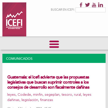
Pasar al
contenido
Formulario de
Buscar
BUSCAR EN ICEFI:
principal
búsqueda
COMUNICADOS
Guatemala: el Icefi advierte que las propuestas
legislativas que buscan suprimir controles a los
consejos de desarrollo son fiscalmente dañinas
leyes
,
Codede
,
minfin
,
segeplan
,
tesoro
,
rural
,
leyes
dañinas
,
legislación
,
finanzas