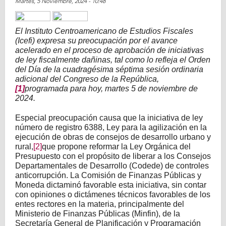
Martes, 5 Noviembre, 2024 - 10:48
Share on Facebook
Tweet Widget
El Instituto Centroamericano de Estudios Fiscales
(Icefi) expresa su preocupación por el avance
acelerado en el proceso de aprobación de iniciativas
de ley fiscalmente dañinas, tal como lo refleja el Orden
del Día de la cuadragésima séptima sesión ordinaria
adicional del Congreso de la República,
[1]
programada para hoy, martes 5 de noviembre de
2024.
Especial preocupación causa que la iniciativa de ley
número de registro 6388, Ley para la agilización en la
ejecución de obras de consejos de desarrollo urbano y
rural,
[2]
que propone reformar la Ley Orgánica del
Presupuesto con el propósito de liberar a los Consejos
Departamentales de Desarrollo (Codede) de controles
anticorrupción. La Comisión de Finanzas Públicas y
Moneda dictaminó favorable esta iniciativa, sin contar
con opiniones o dictámenes técnicos favorables de los
entes rectores en la materia, principalmente del
Ministerio de Finanzas Públicas (Minfin), de la
Secretaría General de Planificación y Programación