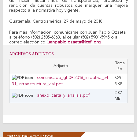
de incluir mecanismos de transparencia, probidad y
rendición de cuentas robustos que marquen una mejora
respecto a la normativa hoy vigente.
Guatemala, Centroamérica, 29 de mayo de 2018.
Para más información, comunicarse con Juan Pablo Ozaeta
al teléfono (502) 2505-6363, al celular (502) 5901-5945 o al
correo electrónico
juanpablo.ozaeta@icefi.org
ARCHIVOS ADJUNTOS
Tama
Adjunto
ño
comunicado_gt-09-2018_iniciativa_54
628.1
31_infraestructura_vial.pdf
5 KB
2.87
anexo_carta_y_analisis.pdf
MB
TEMAS RELACIONADOS