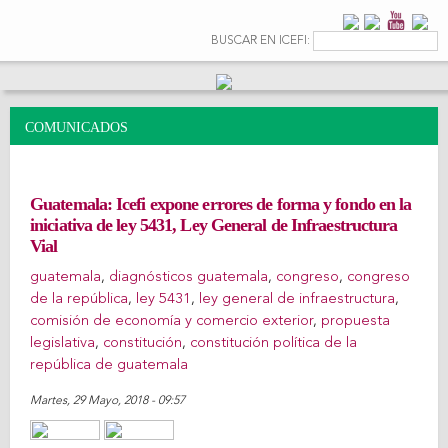
Pasar al
contenido
Formulario de
Buscar
BUSCAR EN ICEFI:
principal
búsqueda
COMUNICADOS
Guatemala: Icefi expone errores de forma y fondo en la
iniciativa de ley 5431, Ley General de Infraestructura
Vial
guatemala
,
diagnósticos guatemala
,
congreso
,
congreso
de la república
,
ley 5431
,
ley general de infraestructura
,
comisión de economía y comercio exterior
,
propuesta
legislativa
,
constitución
,
constitución política de la
república de guatemala
Martes, 29 Mayo, 2018 - 09:57