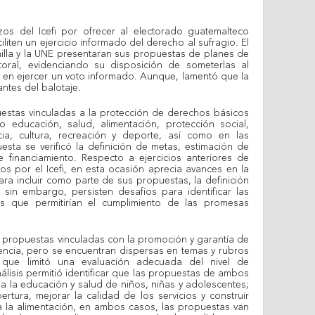
zos del Icefi por ofrecer al electorado guatemalteco
iten un ejercicio informado del derecho al sufragio. El
milla y la UNE presentaran sus propuestas de planes de
toral, evidenciando su disposición de someterlas al
a en ejercer un voto informado. Aunque, lamentó que la
ntes del balotaje.
uestas vinculadas a la protección de derechos básicos
 educación, salud, alimentación, protección social,
cia, cultura, recreación y deporte, así como en las
esta se verificó la definición de metas, estimación de
e financiamiento. Respecto a ejercicios anteriores de
ados por el Icefi, en esta ocasión aprecia avances en la
ara incluir como parte de sus propuestas, la definición
sin embargo, persisten desafíos para identificar las
cas que permitirían el cumplimiento de las promesas
propuestas vinculadas con la promoción y garantía de
cencia, pero se encuentran dispersas en temas y rubros
 que limitó una evaluación adecuada del nivel de
nálisis permitió identificar que las propuestas de ambos
a la educación y salud de niños, niñas y adolescentes;
rtura, mejorar la calidad de los servicios y construir
 a la alimentación, en ambos casos, las propuestas van