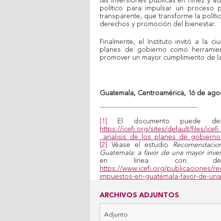
las inversiones públicas en niñez y ad
político para impulsar un proceso pa
transparente, que transforme la políti
derechos y promoción del bienestar.
Finalmente, el Instituto invitó a la c
planes de gobierno como herramien
promover un mayor cumplimiento de la
Guatemala, Centroamérica, 16 de agos
[1]
El documento puede desc
https://icefi.org/sites/default/files/ice
_analisis_de_los_planes_de_gobierno_
[2]
Véase el estudio
Recomendacio
Guatemala: a favor de una mayor inver
en línea con des
https://www.icefi.org/publicaciones/
impuestos-en-guatemala-favor-de-un
ARCHIVOS ADJUNTOS
Adjunto