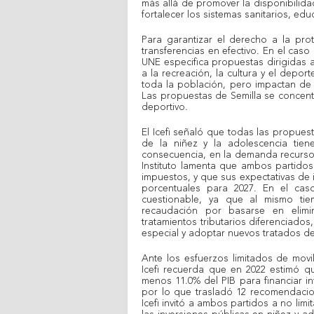
más allá de promover la disponibilid
fortalecer los sistemas sanitarios, educ
Para garantizar el derecho a la pro
transferencias en efectivo. En el caso
UNE especifica propuestas dirigidas a
a la recreación, la cultura y el depo
toda la población, pero impactan de f
Las propuestas de Semilla se concentra
deportivo.
El Icefi señaló que todas las propues
de la niñez y la adolescencia tien
consecuencia, en la demanda recursos
Instituto lamenta que ambos partidos
impuestos, y que sus expectativas de i
porcentuales para 2027. En el caso
cuestionable, ya que al mismo ti
recaudación por basarse en elimin
tratamientos tributarios diferenciado
especial y adoptar nuevos tratados de
Ante los esfuerzos limitados de movi
Icefi recuerda que en 2022 estimó q
menos 11.0% del PIB para financiar in
por lo que trasladó 12 recomendacio
Icefi invitó a ambos partidos a no lim