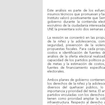
Este análisis es parte de los esfuer
insumos técnicos que promuevan y facil
Instituto valoró positivamente que Se
gobierno durante la contienda elec
escrutinio de la ciudadanía interesad
UNE la presentara solo dos semanas a
La revisión se concentró en las prop
de la niñez y la adolescencia, como
seguridad, prevención de la violen
propuestas fiscales. Para cada propu
costos e identificación de fuentes d
análisis de la oferta electoral realiz
capacidad de los partidos políticos p
de metas y la estimación de costos, 
fuentes de financiamiento específi
electorales.
Ambos planes de gobierno contienen 
los derechos de la niñez y la adoles
diversos del quehacer público, lo
importancia y prioridad del tema. El a
partidos vinculadas con los derechos 
tienen como prioridad ampliar la cobe
infraestructura. Respecto al derecho