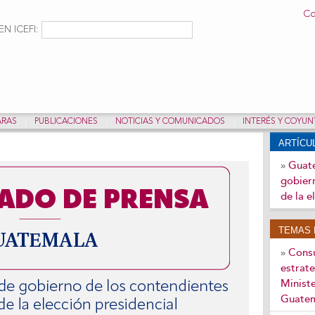
Pasar al
Co
contenido
ulario de búsqueda
Buscar
N ICEFI:
principal
ARAS
PUBLICACIONES
NOTICIAS Y COMUNICADOS
INTERÉS Y COYU
ARTÍC
Guate
»
gobiern
de la e
TEMAS 
Consu
»
estrate
Ministe
Guate