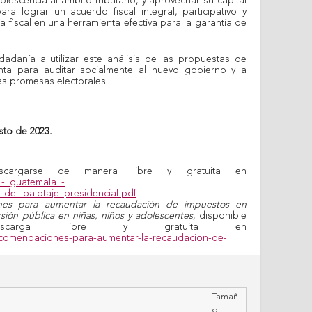
olescencia al ámbito tributario, y aprovechar su capital
ra lograr un acuerdo fiscal integral, participativo y
ca fiscal en una herramienta efectiva para la garantía de
iudadanía a utilizar este análisis de las propuestas de
ta para auditar socialmente al nuevo gobierno y a
s promesas electorales.
to de 2023.
argarse de manera libre y gratuita en
fi_-_guatemala_-
del_balotaje_presidencial.pdf
nes para aumentar la recaudación de impuestos en
sión pública en niñas, niños y adolescentes
, disponible
carga libre y gratuita en
recomendaciones-para-aumentar-la-recaudacion-de-
a
Tamañ
o