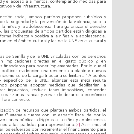
ad y el acceso a alimentos, contemplando medidas para
ativos y de infraestructura.
tección social, ambos partidos proponen subsidios y
 de la seguridad y la prevención de la violencia, solo la
 la niñez y la adolescencia. Para garantizar el derecho
rte, las propuestas de ambos partidos están dirigidas a
orma indirecta y positiva a la niñez y la adolescencia.
n en el ámbito cultural y las de la UNE en el cultural y
tas de Semilla y de la UNE vinculadas con los derechos
en implicaciones directas en el gasto público y, en
 financieros para poder implementarlas. Por lo que el
 políticos evidencien una renuencia a plantear nuevos
ncremento de la carga tributaria se limitan a 1.9 puntos
 específico de la UNE, alcanzar esta meta resulta
empo propone adoptar medidas que debilitarían la
ar impuestos, reducir tasas impositivas, conceder
s, crear zonas francas y zonas de desarrollo económico
 libre comercio.
lización de recursos que plantean ambos partidos, el
ue Guatemala cuenta con un espacio fiscal de por lo
versiones públicas dirigidas a la niñez y adolescencia,
nes a los partidos para aprovecharlo.
[2]
Asimismo, el
itar los esfuerzos por incrementar el financiamiento para