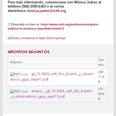
Para más información, comunicarse con Mónica Juárez al
teléfono (502) 2505-6363 o al correo
electrónico
monica.juarez@icefi.org
.
[1]
Disponible en línea en:
https://www.icefi.org/publicaciones/gasto-
publico-en-justicia-y-seguridad-boletin-5
[2]
Puede consultarse en
https://icefi.org/obsjs/
ARCHIVOS ADJUNTOS
Tam
Adjunto
año
249.
gt_13-2024_icefi_5to_boletin_y_observ
11 K
atorio_gpjs_sept11.pdf
B
151.
anexo_-_gt_13-2024_icefi_5to_boletin
04 K
_y_observatorio_gpjs_sept11.pdf
B