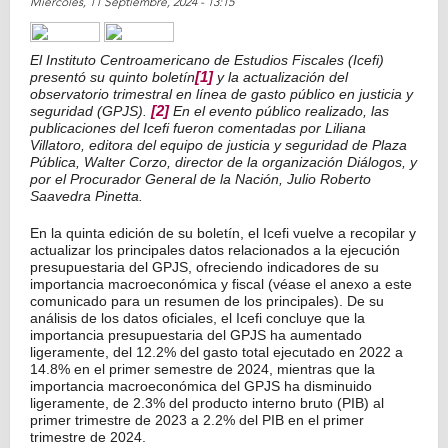
Miércoles, 11 Septiembre, 2024 - 13:15
Share on Facebook
Tweet Widget
Linkedin Share Button
El Instituto Centroamericano de Estudios Fiscales (Icefi)
presentó su quinto boletín
[1]
y la actualización del
observatorio trimestral en línea de gasto público en justicia y
seguridad (GPJS).
[2]
En el evento público realizado, las
publicaciones del Icefi fueron comentadas por Liliana
Villatoro, editora del equipo de justicia y seguridad de Plaza
Pública, Walter Corzo, director de la organización Diálogos, y
por el Procurador General de la Nación, Julio Roberto
Saavedra Pinetta.
En la quinta edición de su boletín, el Icefi vuelve a recopilar y
actualizar los principales datos relacionados a la ejecución
presupuestaria del GPJS, ofreciendo indicadores de su
importancia macroeconómica y fiscal (véase el anexo a este
comunicado para un resumen de los principales). De su
análisis de los datos oficiales, el Icefi concluye que la
importancia presupuestaria del GPJS ha aumentado
ligeramente, del 12.2% del gasto total ejecutado en 2022 a
14.8% en el primer semestre de 2024, mientras que la
importancia macroeconómica del GPJS ha disminuido
ligeramente, de 2.3% del producto interno bruto (PIB) al
primer trimestre de 2023 a 2.2% del PIB en el primer
trimestre de 2024.