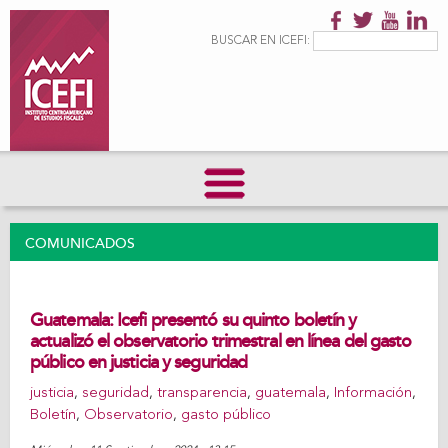
Pasar al
contenido
Formulario de
Buscar
BUSCAR EN ICEFI:
principal
búsqueda
COMUNICADOS
Guatemala: Icefi presentó su quinto boletín y
actualizó el observatorio trimestral en línea del gasto
público en justicia y seguridad
justicia
,
seguridad
,
transparencia
,
guatemala
,
Información
,
Boletín
,
Observatorio
,
gasto público