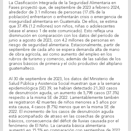
La Clasificación Integrada de la Seguridad Alimentaria en
Fases proyectó que, de septiembre de 2023 a febrero 2024,
alrededor de 3.1 millones de personas (17.6% de la
población) enfrentaron o enfrentarán crisis o emergencia de
inseguridad alimentaria en Guatemala. De ellos, se estima
que 37.4% (1.2 millones) son niños, niñas o adolescentes
(véase el anexo 1 de este comunicado). Esto refleja una
disminución en comparación con los datos del período de
junio a agosto de 2023, con 4.2 millones de personas en
riesgo de seguridad alimentaria. Estacionalmente, partir de
septiembre de cada año se espera demanda alta de mano
de obra agrícola, así como aumento del empleo en los
rubros de turismo y comercio, además de las salidas de los
granos básicos de primera y el ciclo productivo del altiplano
guatemalteco.
Al 30 de septiembre de 2023, los datos del Ministerio de
Salud Pública y Asistencia Social muestran que a la semana
epidemiológica (SE) 39, se habían detectado 21,363 casos
de desnutrición aguda, un aumento de 5,798 casos (37.3%)
respecto a la misma SE de 2022. Lamentablemente también
se registraron 42 muertes de niños menores a 5 años por
esta causa, 4 casos (8.7%) menos que en la misma SE de
2022. El incremento de los casos de desnutrición aguda
está acompañado de atraso en las cosechas de granos
básicos, consecuencia del déficit de lluvias causada por el
fenómeno de El Niño. La canasta básica alimentaria
aumentó en 15.5% en comparación con septiembre de 2022,