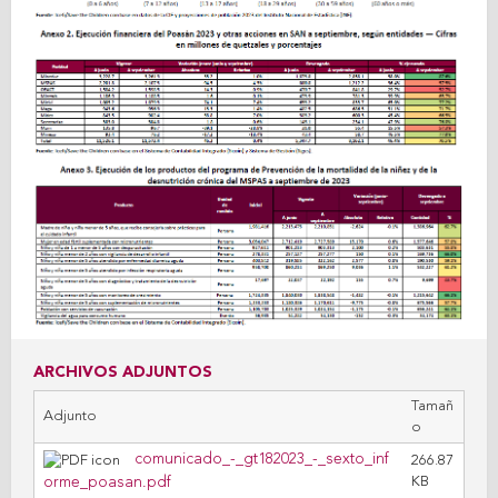
ARCHIVOS ADJUNTOS
Tamañ
Adjunto
o
comunicado_-_gt182023_-_sexto_inf
266.87
orme_poasan.pdf
KB