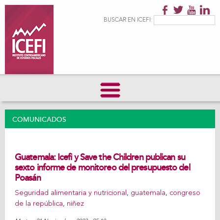
Pasar al
contenido
Formulario de
Buscar
BUSCAR EN ICEFI:
principal
búsqueda
COMUNICADOS
Guatemala: Icefi y Save the Children publican su
sexto informe de monitoreo del presupuesto del
Poasán
Seguridad alimentaria y nutricional
,
guatemala
,
congreso
de la república
,
niñez