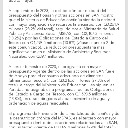
adulto mayor.
A septiembre de 2023, la distribución por entidad del
presupuesto del Poasán y otras acciones en SAN mostró
que el Ministerio de Educación continúa siendo la entidad
con mayor asignación de recursos financieros, con Q3,261.9
millones (28.2% del total), seguido por el Ministerio de Salud
Pública y Asistencia Social (MSPAS) con Q2,107.3 millones
(18.2%) y por las Obligaciones del Estado a Cargo del
Tesoro con Q1,598.5 millones (13.8%) (véase el anexo 2 de
este comunicado). La reducción presupuestaria más
significativa fue en el Ministerio de Ambiente y Recursos
Naturales, con Q39.1 millones.
Al tercer trimestre de 2023, el programa con mayor
presupuesto vigente dentro de las acciones en SAN fue el
de Apoyo para el consumo adecuado de alimentos
(alimentación escolar), con Q3,216.6 millones (27.8% del
total), a cargo del Ministerio de Educación. Les siguen las
Partidas no asignables a programas, de las Obligaciones
del Estado a Cargo del Tesoro, con Q1,598.5 millones
(13.8%), recursos dirigidos al abastecimiento de agua y
ordenación de aguas residuales.
El programa de Prevención de la mortalidad de la niñez y de
la desnutrición crónica del MSPAS, es el tercero con mayor
presupuesto dentro de las acciones relacionadas a la SAN,
con un techo vigente de Q1,092.4 millones (9.4% del total) y