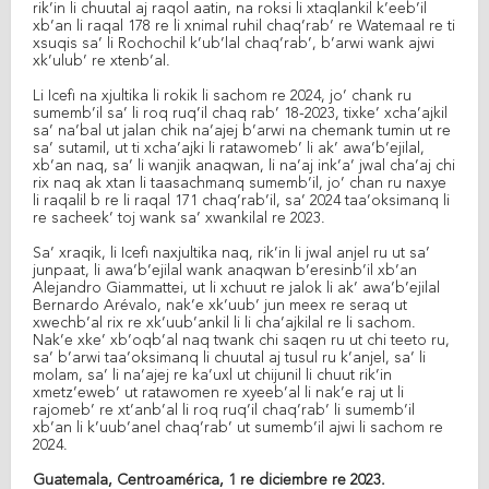
rik’in li chuutal aj raqol aatin, na roksi li xtaqlankil k’eeb’il
xb’an li raqal 178 re li xnimal ruhil chaq’rab’ re Watemaal re ti
xsuqis sa’ li Rochochil k’ub’lal chaq’rab’, b’arwi wank ajwi
xk’ulub’ re xtenb’al.
Li Icefi na xjultika li rokik li sachom re 2024, jo’ chank ru
sumemb’il sa’ li roq ruq’il chaq rab’ 18-2023, tixke’ xcha’ajkil
sa’ na’bal ut jalan chik na’ajej b’arwi na chemank tumin ut re
sa’ sutamil, ut ti xcha’ajki li ratawomeb’ li ak’ awa’b’ejilal,
xb’an naq, sa’ li wanjik anaqwan, li na’aj ink’a’ jwal cha’aj chi
rix naq ak xtan li taasachmanq sumemb’il, jo’ chan ru naxye
li raqalil b re li raqal 171 chaq’rab’il, sa’ 2024 taa’oksimanq li
re sacheek’ toj wank sa’ xwankilal re 2023.
Sa’ xraqik, li Icefi naxjultika naq, rik’in li jwal anjel ru ut sa’
junpaat, li awa’b’ejilal wank anaqwan b’eresinb’il xb’an
Alejandro Giammattei, ut li xchuut re jalok li ak’ awa’b’ejilal
Bernardo Arévalo, nak’e xk’uub’ jun meex re seraq ut
xwechb’al rix re xk’uub’ankil li li cha’ajkilal re li sachom.
Nak’e xke’ xb’oqb’al naq twank chi saqen ru ut chi teeto ru,
sa’ b’arwi taa’oksimanq li chuutal aj tusul ru k’anjel, sa’ li
molam, sa’ li na’ajej re ka’uxl ut chijunil li chuut rik’in
xmetz’eweb’ ut ratawomen re xyeeb’al li nak’e raj ut li
rajomeb’ re xt’anb’al li roq ruq’il chaq’rab’ li sumemb’il
xb’an li k’uub’anel chaq’rab’ ut sumemb’il ajwi li sachom re
2024.
Guatemala, Centroamérica, 1 re diciembre re 2023.