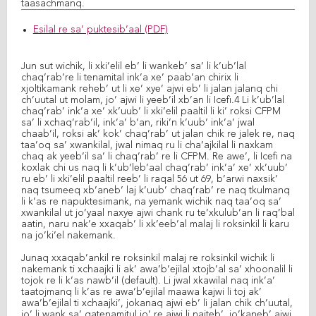
taasachmanq.
Esilal re sa’ puktesib’aal (PDF)
Jun sut wichik, li xki’elil eb’ li wankeb’ sa’ li k’ub’lal
chaq’rab’re li tenamital ink’a xe’ paab’an chirix li
xjoltikamank reheb’ ut li xe’ xye’ ajwi eb’ li jalan jalanq chi
ch’uutal ut molam, jo’ ajwi li yeeb’il xb’an li Icefi.4 Li k’ub’lal
chaq’rab’ ink’a xe’ xk’uub’ li xki’elil paaltil li ki’ roksi CFPM
sa’ li xchaq’rab’il, ink’a’ b’an, riki’n k’uub’ ink’a’ jwal
chaab’il, roksi ak’ kok’ chaq’rab’ ut jalan chik re jalek re, naq
taa’oq sa’ xwankilal, jwal nimaq ru li cha’ajkilal li naxkam
chaq ak yeeb’il sa’ li chaq’rab’ re li CFPM. Re awe’, li Icefi na
koxlak chi us naq li k’ub’leb’aal chaq’rab’ ink’a’ xe’ xk’uub’
ru eb’ li xki’elil paaltil reeb’ li raqal 56 ut 69, b’arwi naxsik’
naq tsumeeq xb’aneb’ laj k’uub’ chaq’rab’ re naq tkulmanq
li k’as re napuktesimank, na yemank wichik naq taa’oq sa’
xwankilal ut jo’yaal naxye ajwi chank ru te’xkulub’an li raq’bal
aatin, naru nak’e xxaqab’ li xk’eeb’al malaj li roksinkil li karu
na jo’ki’el nakemank.
Junaq xxaqab’ankil re roksinkil malaj re roksinkil wichik li
nakemank ti xchaajki li ak’ awa’b’ejilal xtojb’al sa’ xhoonalil li
tojok re li k’as nawb’il (default). Li jwal xkawilal naq ink’a’
taatojmanq li k’as re awa’b’ejilal maawa kajwi li toj ak’
awa’b’ejilal ti xchaajki’, jokanaq ajwi eb’ li jalan chik ch’uutal,
jo’ li wank sa’ qatenamitul jo’ re ajwi li najteb’, jo’kaneb’ ajwi