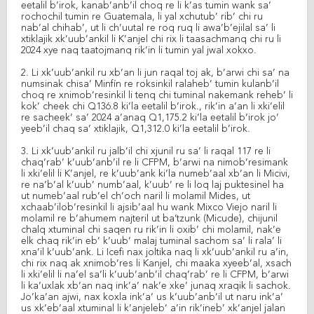
eetalil b’irok, kanab’anb’il choq re li k’as tumin wank sa’
rochochil tumin re Guatemala, li yal xchutub’ rib’ chi ru
nab’al chihab’, ut li ch’uutal re roq ruq li awa’b’ejilal sa’ li
xtiklajik xk’uub’ankil li K’anjel chi rix li taasachmanq chi ru li
2024 xye naq taatojmanq rik’in li tumin yal jwal xokxo.
2. Li xk’uub’ankil ru xb’an li jun raqal toj ak, b’arwi chi sa’ na
numsinak chisa’ Minfín re roksinkil ralaheb’ tumin kulanb’il
choq re xnimob’resinkil li tenq chi tuminal nakemank reheb’ li
kok’ cheek chi Q136.8 ki’la eetalil b’irok., rik’in a’an li xki’elil
re sacheek’ sa’ 2024 a’anaq Q1,175.2 ki’la eetalil b’irok jo’
yeeb’il chaq sa’ xtiklajik, Q1,312.0 ki’la eetalil b’irok.
3. Li xk’uub’ankil ru jalb’il chi xjunil ru sa’ li raqal 117 re li
chaq’rab’ k’uub’anb’il re li CFPM, b’arwi na nimob’resimank
li xki’elil li K’anjel, re k’uub’ank ki’la numeb’aal xb’an li Micivi,
re na’b’al k’uub’ numb’aal, k’uub’ re li loq laj puktesinel ha
ut numeb’aal rub’el ch’och naril li molamil Mides, ut
xchaab’ilob’resinkil li ajsib’aal hu wank Mixco Viejo naril li
molamil re b’ahumem najteril ut ba’tzunk (Micude), chijunil
chalq xtuminal chi saqen ru rik’in li oxib’ chi molamil, nak’e
elk chaq rik’in eb’ k’uub’ malaj tuminal sachom sa’ li rala’ li
xna’il k’uub’ank. Li Icefi nax joltika naq li xk’uub’ankil ru a’in,
chi rix naq ak xnimob’res li Kanjel, chi maaka xyeeb’al, xsach
li xki’elil li na’el sa’li k’uub’anb’il chaq’rab’ re li CFPM, b’arwi
li ka’uxlak xb’an naq ink’a’ nak’e xke’ junaq xraqik li sachok.
Jo’ka’an ajwi, nax koxla ink’a’ us k’uub’anb’il ut naru ink’a’
us xk’eb’aal xtuminal li k’anjeleb’ a’in rik’ineb’ xk’anjel jalan