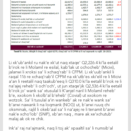
Li xk’ub’ankil ru nak’e xk’ut naq xtaqe’ Q2,226.4 ki’la eetalil
b’irok re li Molamil re esilal, kab’lak ut ochocheb’ (Micivi),
jalanwi li xroksi sa’ li xchaq’rab’ li CFPM. Li xk’uub’ankil li
raqal 116 re xchaq’rab’il CFPM na xk’utb’es xki’elil re li Micivi
a’an li reetalil naq taakub’eeq li Q310.0 ki’la eetalil b’irok re li
na’ajej reheb’ li och’och’, ut jun xtaqe’jik Q2,536.4 ki’la eetalil
b’irok jo’ wank sa’ xtusulal li K’anjel naril li Molamil reheb’
b’e, xxokom li xkolb’al b’eheb’ (Covial) ut xxokom re
wotzok. Sa’ li tusulal a’in wankeb’ ak re nak’e wank sa’
b’arwi nawank li na loqmank (NOG) ut, b’arwi ruuq chi
oksminak, rajlil li okeb’aal sa’ li na’ajej re li tenamit b’arwi
nak’e xcho’lob’ (SNIP), xb’an naq , mare ak xe’xchutub’
malaj ak ok re chik.
Ink’a’ raj na’ajmank, naq li toj ak’ xpaaltil sa’ li numsib’al