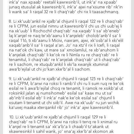
ink’a’ nax xpaab’ reetalil kawresinb’il, ut ink’a’ na xpaab’
junaq xtusulal ak kawresinb’il, ink’a’ ajwi na’xsume rib’ rik’in
li wank sa’ li raqal 32 re li chaq’rab’ chi rix li taasachmanq.
8. Li xk’uub’ankil re xjalb’al chijunil li raqal 122 re li chaq’rab’
re li CFPM, jun esilal nimru ut kawresinb’il chi us chi uub’ej li
na xk’uub’ li Rochochil chaq’rab’ na xaqab’ li sa’ xb’eneb’
laj k’anjel re naq te’xb’aanu li k’anjeleb’ cholob’anb’il sa’ li
raqal 116, ti xb’aanu li Micivi, naxram, ajwi, xk’osb’al li xki’elil
xaqab’anb’il sa’ li raqal a’an. Jo’ na xtz’il rix li Icefi, li raqal
na nat’ok chi kaw, ut mare sa’ xmolamilul, re xb’anuhom li
k’anjelak chaq’rab’ li ke’ok re li Nimla ru re chaq’rab’ re li
tenamitul, li chaq’rab’ re k’anjelak chaq’rab’ ut li chaq’rab’
re li sachom, re xtuqub’ankil li xki’la xwanjik xtuminal
awa’b’ejilal ut chi jo’kan xke’b’al li sachom.
9. Li xk’uub’ankil re xjalb’al chijunil li raqal 125 re li chaq’rab’
re li CFPM, b’arwi na roksi li ramb’il chi ru li sum ruq re ke’ok
esilal re li awa’b’ejilal choq re tenamit, li ramok re xsikb’al ut
roksinkil jalan aj numsihomeb’ esilal sa’ kaax mu ut sa’
ab’inb’il esilal eb’ li ink’a’ nak’e ke’ok esilal sa’ chijunil li
xsutam li tenamit ut chi siib’il. Awe na xk’uub’ ru jun wichik
ka’uxej maaka xterqankil rib’ jo’ ink’a’ ajwi kawresinb’il.
10. Li xk’uub’ankil re xjalb’al chijunil li raqal 129 re li
chaq’rab’ re li CFPM, b’arwi na roksi li tenq re li xnimal ru
k’anjel re li tenamit sa’ xk’a’b’a li chaab’il tz’akank ut
xkawresinkil li sahil wank, jo’ xna’aj xke’b’al xkomon ak