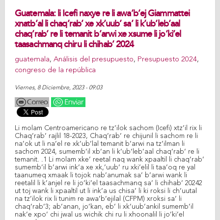
Guatemala: li Icefi naxye re li awa’b’ej Giammattei
xnatb’al li chaq’rab’ xe xk’uub’ sa’ li k’ub’leb’aal
chaq’rab’ re li temanit b’arwi xe xsume li jo’ki’el
taasachmanq chiru li chihab’ 2024
guatemala
,
Análisis del presupuesto
,
Presupuesto 2024
,
congreso de la república
Viernes, 8 Diciembre, 2023 - 09:03
Li molam Centroamericano re tz’ilok sachom (Icefi) xtz’il rix li
Chaq’rab’ rajlil 18-2023, Chaq’rab’ re chijunil li sachom re li
na’ok ut li na’el re xk’ub’lal temanit b’arwi na tz’ilman li
sachom 2024, sumemb’il xb’an li k’ub’leb’aal chaq’rab’ re li
temanit. .1 Li molam xke’ reetal naq wank xpaaltil li chaq’rab’
sumemb’il b’arwi ink’a xe xk,’uub’ ru xki’elil li taa’oq re yal
taanumeq xmaak li tojok nab’anumak sa’ b’arwi wank li
reetalil li k’anjel re li jo’ki’el taasachmanq sa’ li chihab’ 20242
ut toj wank li xpaaltil ut li ink’a us chisa’ li ki roksi li ch’uutal
na tz’ilok rix li tunim re awa’b’ejilal (CFPM) xroksi sa’ li
chaq’rab’3; ab’anan, jo’kan, eb’ li xk’uub’ankil sumemb’il
nak’e xpo’ chi jwal us wichik chi ru li xhoonalil li jo’ki’el