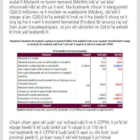
esilal li Molamil re tumin temanit (Minfín) ink’a’ xe’xke’
xhoonalil rilb’al chi us li esil. Na kutmank chisa’ li xtequsinkil
Q26.0 millones re li molam re waklesink (Mides), xki’elil li
xtaqe a’an Q30.0 ki’la eetalil b’irok re li ha keeb’il choq re li
loq laj ha li naril li molamil temanital (Fodes) tb’anunq raj sa’
San Juan Sacatepéquez, ut jun xk’ub’sinkil re Q4 ki’la eetalil
b’irok yal taqlamb’il.
Chan chan ajwi xk’uub’ sa’ xchaq’rab’il re li CFPM, li jo’ki’el
xtaqe keeb’il xk’uub’ankil sa’ li raqal 6 ut 116 re li
na’raqmank re li CFPM k’uub’anb’il ajwi ru chi kok’ xsa’
jonimal yeeb’il, jo’kan naq li xki’elil tzaqal li jo’nimal