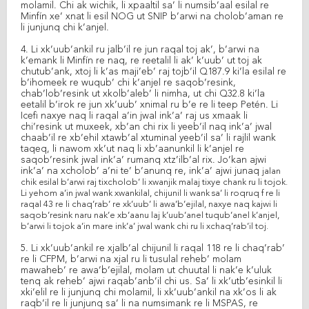
molamil. Chi ak wichik, li xpaaltil sa’ li numsib’aal esilal re
Minfín xe’ xnat li esil NOG ut SNIP b’arwi na cholob’aman re
li junjunq chi k’anjel.
4. Li xk’uub’ankil ru jalb’il re jun raqal toj ak’, b’arwi na
k’emank li Minfín re naq, re reetalil li ak’ k’uub’ ut toj ak
chutub’ank, xtoj li k’as maji’eb’ raj tojb’il Q187.9 ki’la esilal re
b’ihomeek re wuqub’ chi k’anjel re saqob’resink,
chab’lob’resink ut xkolb’aleb’ li nimha, ut chi Q32.8 ki’la
eetalil b’irok re jun xk’uub’ xnimal ru b’e re li teep Petén. Li
Icefi naxye naq li raqal a’in jwal ink’a’ raj us xmaak li
chi’resink ut muxeek, xb’an chi rix li yeeb’il naq ink’a’ jwal
chaab’il re xb’ehil xtawb’al xtuminal yeeb’il sa’ li rajlil wank
taqeq, li nawom xk’ut naq li xb’aanunkil li k’anjel re
saqob’resink jwal ink’a’ rumanq xtz’ilb’al rix. Jo’kan ajwi
ink’a’ na xcholob’ a’ni te’ b’anunq re, ink’a’ ajwi junaq
jalan
chik esilal b’arwi raj tixcholob’ li xwanjik malaj tixye chank ru li tojok.
Li yehom a’in jwal wank xwankilal, chijunil li wank sa’ li roqruq f re li
raqal 43 re li chaq’rab’ re xk’uub’ li awa’b’ejilal, naxye naq kajwi li
saqob’resink naru nak’e xb’aanu laj k’uub’anel tuqub’anel k’anjel,
b’arwi li tojok a’in mare ink’a’ jwal wank chi ru li xchaq’rab’il toj.
5. Li xk’uub’ankil re xjalb’al chijunil li raqal 118 re li chaq’rab’
re li CFPM, b’arwi na xjal ru li tusulal reheb’ molam
mawaheb’ re awa’b’ejilal, molam ut chuutal li nak’e k’uluk
tenq ak reheb’ ajwi raqab’anb’il chi us. Sa’ li xk’utb’esinkil li
xki’elil re li junjunq chi molamil, li xk’uub’ankil na xk’os li ak
raqb’il re li junjunq sa’ li na numsimank re li MSPAS, re