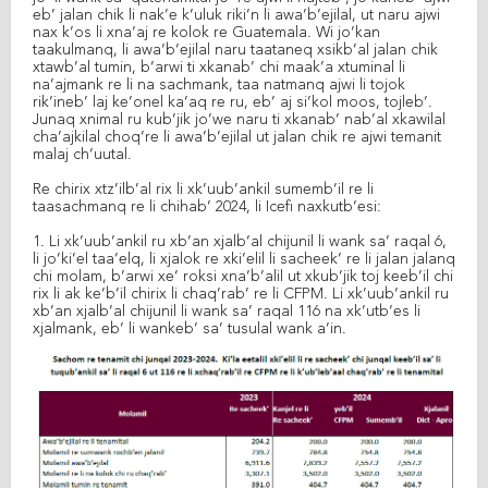
eb’ jalan chik li nak’e k’uluk riki’n li awa’b’ejilal, ut naru ajwi
nax k’os li xna’aj re kolok re Guatemala. Wi jo’kan
taakulmanq, li awa’b’ejilal naru taataneq xsikb’al jalan chik
xtawb’al tumin, b’arwi ti xkanab’ chi maak’a xtuminal li
na’ajmank re li na sachmank, taa natmanq ajwi li tojok
rik’ineb’ laj ke’onel ka’aq re ru, eb’ aj si’kol moos, tojleb’.
Junaq xnimal ru kub’jik jo’we naru ti xkanab’ nab’al xkawilal
cha’ajkilal choq’re li awa’b’ejilal ut jalan chik re ajwi temanit
malaj ch’uutal.
Re chirix xtz’ilb’al rix li xk’uub’ankil sumemb’il re li
taasachmanq re li chihab’ 2024, li Icefi naxkutb’esi:
1. Li xk’uub’ankil ru xb’an xjalb’al chijunil li wank sa’ raqal 6,
li jo’ki’el taa’elq, li xjalok re xki’elil li sacheek’ re li jalan jalanq
chi molam, b’arwi xe’ roksi xna’b’alil ut xkub’jik toj keeb’il chi
rix li ak ke’b’il chirix li chaq’rab’ re li CFPM. Li xk’uub’ankil ru
xb’an xjalb’al chijunil li wank sa’ raqal 116 na xk’utb’es li
xjalmank, eb’ li wankeb’ sa’ tusulal wank a’in.