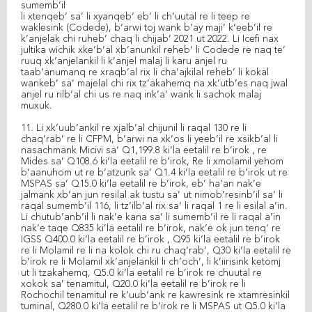
sumemb’il
li xtenqeb’ sa’ li xyanqeb’ eb’ li ch’uutal re li teep re
waklesink (Codede), b’arwi toj wank b’ay maji’ k’eeb’il re
k’anjelak chi ruheb’ chaq li chijab’ 2021 ut 2022. Li Icefi nax
jultika wichik xke’b’al xb’anunkil reheb’ li Codede re naq te’
ruuq xk’anjelankil li k’anjel malaj li karu anjel ru
taab’anumanq re xraqb’al rix li cha’ajkilal reheb’ li kokal
wankeb’ sa’ majelal chi rix tz’akahemq na xk’utb’es naq jwal
anjel ru rilb’al chi us re naq ink’a’ wank li sachok malaj
muxuk.
11. Li xk’uub’ankil re xjalb’al chijunil li raqal 130 re li
chaq’rab’ re li CFPM, b’arwi na xk’os li yeeb’il re xsikb’al li
nasachmank Micivi sa’ Q1,199.8 ki’la eetalil re b’irok , re
Mides sa’ Q108.6 ki’la eetalil re b’irok, Re li xmolamil yehom
b’aanuhom ut re b’atzunk sa’ Q1.4 ki’la eetalil re b’irok ut re
MSPAS sa’ Q15.0 ki’la eetalil re b’irok, eb’ ha’an nak’e
jalmank xb’an jun resilal ak tustu sa’ ut nimob’resinb’il sa’ li
raqal sumemb’il 116, li tz’ilb’al rix sa’ li raqal 1 re li esilal a’in.
Li chutub’anb’il li nak’e kana sa’ li sumemb’il re li raqal a’in
nak’e taqe Q835 ki’la eetalil re b’irok, nak’e ok jun tenq’ re
IGSS Q400.0 ki’la eetalil re b’irok , Q95 ki’la eetalil re b’irok
re li Molamil re li na kolok chi ru chaq’rab’, Q30 ki’la eetalil re
b’irok re li Molamil xk’anjelankil li ch’och’, li k’iirisink ketomj
ut li tzakahemq, Q5.0 ki’la eetalil re b’irok re chuutal re
xokok sa’ tenamitul, Q20.0 ki’la eetalil re b’irok re li
Rochochil tenamitul re k’uub’ank re kawresink re xtamresinkil
tuminal, Q280.0 ki’la eetalil re b’irok re li MSPAS ut Q5.0 ki’la