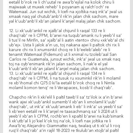
eetalil b’irok re li ch’uutal re awa’b’ejilal na kolok chiru li
majiwaak ut muxek reheb’ li poyanam aj ralch’och’ re
Watemaal. Jun sut wichik, li Icefi na xjoltika naq ink’a’ jwal us
xmaak naq yal chutub’anb’il rik’in jalan chik sachom, mare
yal k’uub’anb’il xb’an jalanil k’anjel malaj jalan chik sachom.
12. Li xk’uub’ankil re xjalb’al chijunil li raqal 133 re li
chaq’rab’ re li CFPM, b’arwi na tuqub’amank ru li yeeb’il sa’
li tus’il re Minfín, sa’ xjalb’al li aatin «tento» chiru «xk’eb’al chi
ub’ej». Usta li jalok a’in us, toj nakana ajwi li paltok chi rix li
karure chi rix li xnumsinkil choq re li b’eeleb’aleb’ re li
tenamit Watemaal (Fidemuni) ut li xnimal ru tzoleb’aal San
Carlos re Guatemala, junsut wichik, ink’a’ jwal us xmak naq
toj na oyb’enimank rik’in jalan sachom, li nak’e el yal
k’uub’anb’il xb’an jalanil k’anjel malaj jalan chik sachom.
13. Li xk’uub’ankil re xjalb’al chijunil li raqal 134 re li
chaq’rab’ re li CFPM, li na tusuk ru xsuminkil rik’in li molamil
re xb’ihomal chi Q75.0 ki’la eetalil b’irok choq re li Nimla
molamil komon tenq’ re li Verapaces, kosb’il chaq’rab’.
Chapcho rik’in li xki’elil li paltil tawb’il sa’ tz’ilok ix a’in b’arwi
wank ajwi xk’uub’ankil sumemb’il xb’an li xmolamil k’uub’
chaq’rab’, ut ink’a’ xk’uub’amank li eb’ li ink’a’ us yeeb’il sa’
li xb’een eetalil re li k’anjel re taasachmanq sa’ li 2024 ut li
yeeb’il xb’an li CFPM, rochb’en li xpaltil b’arwi na kub’simank
li xk’utb’al li jo’kiel k’ok toj na’ok, li Icefi nax joltika re li
Awa’b’ej Alejandro Giammattei naq, twalaq ut ti xk’ul li roq
ruq’il chaq’rab’ a’in rajlil 18-2023 re tkulub’an xtojb’al paltil