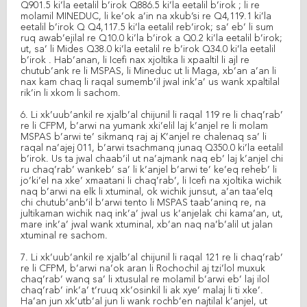
Q901.5 ki’la eetalil b’irok Q886.5 ki’la eetalil b’irok ; li re
molamil MINEDUC, li ke’ok a’in na xkub’si re Q4,119.1 ki’la
eetalil b’irok Q Q4,117.5 ki’la eetalil reb’irok; sa’ eb’ li sum
ruq awab’ejilal re Q10.0 ki’la b’irok a Q0.2 ki’la eetalil b’irok;
ut, sa’ li Mides Q38.0 ki’la eetalil re b’irok Q34.0 ki’la eetalil
b’irok . Hab’anan, li Icefi nax xjoltika li xpaaltil li ajl re
chutub’ank re li MSPAS, li Mineduc ut li Maga, xb’an a’an li
nax kam chaq li raqal sumemb’il jwal ink’a’ us wank xpaltilal
rik’in li xkom li sachom.
6. Li xk’uub’ankil re xjalb’al chijunil li raqal 119 re li chaq’rab’
re li CFPM, b’arwi na yumank xki’elil laj k’anjel re li molam
MSPAS b’arwi te’ sikmanq raj aj K’anjel re chalenaq sa’ li
raqal na’ajej 011, b’arwi tsachmanq junaq Q350.0 ki’la eetalil
b’irok. Us ta jwal chaab’il ut na’ajmank naq eb’ laj k’anjel chi
ru chaq’rab’ wankeb’ sa’ li k’anjel b’arwi te’ ke’eq reheb’ li
jo’ki’el na xke’ xmaatani li chaq’rab’, li Icefi na xjoltika wichik
naq b’arwi na elk li xtuminal, ok wichik junsut, a’an taa’elq
chi chutub’anb’il b’arwi tento li MSPAS taab’aninq re, na
jultikaman wichik naq ink’a’ jwal us k’anjelak chi kama’an, ut,
mare ink’a’ jwal wank xtuminal, xb’an naq na’b’alil ut jalan
xtuminal re sachom.
7. Li xk’uub’ankil re xjalb’al chijunil li raqal 121 re li chaq’rab’
re li CFPM, b’arwi na’ok aran li Rochochil aj tzi’lol muxuk
chaq’rab’ wanq sa’ li xtusulal re molamil b’arwi eb’ laj ilol
chaq’rab’ ink’a’ t’ruuq xk’osinkil li ak xye’ malaj li ti xke’.
Ha’an jun xk’utb’al jun li wank rochb’en najtilal k’anjel, ut