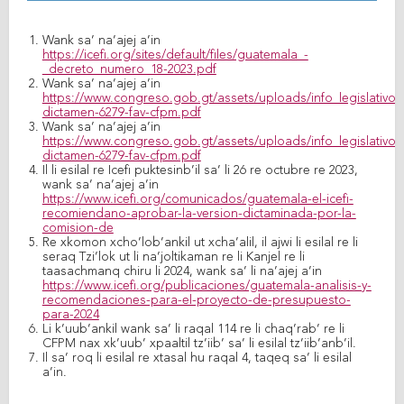
Wank sa’ na’ajej a’in
https://icefi.org/sites/default/files/guatemala_-
_decreto_numero_18-2023.pdf
Wank sa’ na’ajej a’in
https://www.congreso.gob.gt/assets/uploads/info_legislativo
dictamen-6279-fav-cfpm.pdf
Wank sa’ na’ajej a’in
https://www.congreso.gob.gt/assets/uploads/info_legislativo
dictamen-6279-fav-cfpm.pdf
Il li esilal re Icefi puktesinb’il sa’ li 26 re octubre re 2023,
wank sa’ na’ajej a’in
https://www.icefi.org/comunicados/guatemala-el-icefi-
recomiendano-aprobar-la-version-dictaminada-por-la-
comision-de
Re xkomon xcho’lob’ankil ut xcha’alil, il ajwi li esilal re li
seraq Tzi’lok ut li na’joltikaman re li Kanjel re li
taasachmanq chiru li 2024, wank sa’ li na’ajej a’in
https://www.icefi.org/publicaciones/guatemala-analisis-y-
recomendaciones-para-el-proyecto-de-presupuesto-
para-2024
Li k’uub’ankil wank sa’ li raqal 114 re li chaq’rab’ re li
CFPM nax xk’uub’ xpaaltil tz’iib’ sa’ li esilal tz’iib’anb’il.
Il sa’ roq li esilal re xtasal hu raqal 4, taqeq sa’ li esilal
a’in.