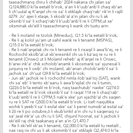
taasachmanq chiru li chihab’ 2024 nakana chi jalan sa’
Q124,880.0 ki’la eetalil b’irok, a’an li k’uub’anb’il chaq xb’an
li ch’uutal aj K’anjel chi rix sa’ li xtiklajik chaq’rab’ rik’in li rajlil
6279. Jo’ ajwi li xtaqe, li xkosb’al a’in jalan chi ru li ak
oksinb’il sa’ li xchaq’rab’il k’uub’anb’il re li CFPM,ut xe’
oksminak xki’elil li taasachmanq li wank chi tustu arin:
- Re li molamil re tzolok (Mineduc), Q1.5 ki’la eetalil b’irok;
- Re li aj kolol yu’am ut sahil wank re li tenamit (MSPAS),
Q15.0 ki’la eetalil b’irok;
- Re li nak’anjelak chi rix li tenamit re li rixaqil li awa’b’ej, re li
Rochochil xkolb’al ut xb’eresinkil chi us li ka’aq re ru re li
tenamit (Onsec) ut li Molamil reheb’ aj K’anjel re li Onsec,
b’arwi ink’a’ chik xcholob’anamk li xkosmank sa’ xjunesal li
junjunq re li oxib’ chi molamil, ab’anan cholob’anb’il sa’ li
jachok sa’ ch’uut Q9.8 ki’la eetalil b’irok;
- Jun ak’ jachok re li rochochil nimla ilob’aal toj (SAT), wank
chi sa’ eb’ li tento xb’aanu li awa’b’ejilal chi rix li tumin,
Q226.0 ki’la eetalil re b’irok, naq taachutub’ naxke’ Q274.0
ki’la eetalil re b’irok oksinb’il sa’ li raqal 114 re li chaq’rab’
k’uub’amb’il re li CFPM,5 nak’e xke’ jun xjachb’al chi saqen
ru re li SAT re Q500.0 ki’la eetalil b’irok. Li Icefi naxjultika
wichik li yeeb’il sa’ li esilal xke’ sa’ li perel numsib’al esilal sa’
li 26 re li po octubre,6 li xkub’sinkil a’in chi ru li saqenaq ru
sa’ jwal ink’a’ us chi ru li SAT, chijunil hoonal, sa’ li jachok li
xki’elil raj chik taakanaq a’an a’in Q1,470.7
- Re li xki’elil xk’as li tenamit, Q2,000.0 ki’la eetalil tu reetalil ,
nax raq rix chi us li ak oksmimb’il sa’ xtiklajik Q2,474.0 ki’la