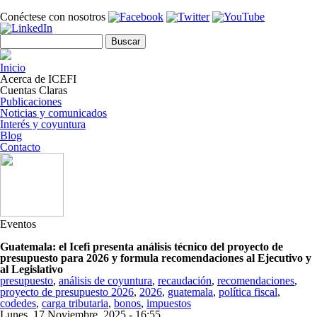
Pasar al contenido principal
Conéctese con nosotros
Formulario de búsqueda
Buscar
Inicio
Acerca de ICEFI
Cuentas Claras
Publicaciones
Noticias y comunicados
Interés y coyuntura
Blog
Contacto
Eventos
Guatemala: el Icefi presenta análisis técnico del proyecto de
presupuesto para 2026 y formula recomendaciones al Ejecutivo y
al Legislativo
presupuesto
,
análisis de coyuntura
,
recaudación
,
recomendaciones
,
proyecto de presupuesto 2026
,
2026
,
guatemala
,
política fiscal
,
codedes
,
carga tributaria
,
bonos
,
impuestos
Lunes, 17 Noviembre, 2025 - 16:55