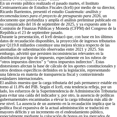
Share on Facebook
Tweet Widget
Linkedin Share Button
En un evento público realizado el pasado martes, el Instituto
Centroamericano de Estudios Fiscales (Icefi) por medio de su director,
Ricardo Barrientos, presentó el estudio
Guatemala: análisis y
recomendaciones para el proyecto de presupuesto para 2026
, un
documento que profundiza y amplía el análisis preliminar publicado en
su comunicado del 16 de septiembre de 2025, y ya expuesto ante la
Comisión de Finanzas Públicas y Moneda (CFPM) del Congreso de la
República el 23 de septiembre pasado.
Durante la presentación, el Icefi destacó que, con base en los últimos
datos de recaudación disponibles, la proyección de ingresos tributarios
por Q119.8 millardos constituye una mejora técnica respecto de las
anomalías de subestimación observadas entre 2021 y 2025. Sin
embargo, advirtió que persisten inconsistencias relevantes en la
distribución por tipo de impuesto, especialmente en los rubros de
“otros impuestos directos” y “otros impuestos indirectos”. Estas
distorsiones afectan la base de cálculo de los aportes constitucionales y
otros destinos específicos definidos en la legislación, representando
una falencia en materia de transparencia fiscal y contraviniendo
estándares internacionales.
El análisis muestra que la carga tributaria del país permanece estable en
torno al 11.8% del PIB. Según el Icefi, esta tendencia refleja, por un
lado, los esfuerzos de la Superintendencia de Administración Tributaria
para evitar una caída del indicador y, por otro, la ausencia de políticas
gubernamentales encaminadas a elevar la carga tributaria más allá de
ese nivel. La ausencia de un aumento en la recaudación implica que la
política fiscal expansiva de la actual administración se traducirá en
mayores déficits y un incremento en el endeudamiento público,
especialmente mediante la colocación de bonos en los mercados de