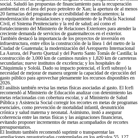
social. Saludó las propuestas de financiamiento para la recuperación
ambiental en el área del pozo petrolero de Xan; la apertura de al menos
20 farmacias del programa de accesibilidad de medicamentos; la
modernización de instalaciones y equipamiento de la Policía Nacional
Civil, el Sistema Penitenciario y la red de salud; así como el
fortalecimiento del Ministerio de Relaciones Exteriores para atender la
creciente demanda de servicios de guatemaltecos en el exterior.
También destacó la importancia de los proyectos de inversión en
infraestructura, entre ellos la construcción de la línea 1 del metro de la
Ciudad de Guatemala; la modernización del Aeropuerto Internacional
La Aurora, del Puerto Quetzal y del Puerto Santo Tomás de Castilla; la
construcción de 3,000 km de caminos rurales y 1,820 km de carreteras
secundarias; nueve institutos de excelencia; y los hospitales de
Chiquimula y Sololá. Dado su impacto potencial, el Icefi subrayó la
necesidad de mejorar de manera urgente la capacidad de ejecución del
gasto público para aprovechar plenamente los recursos disponibles en
2026.
El análisis también revisa las metas físicas asociadas al gasto. El Icefi
recomendó al Ministerio de Educación analizar con detenimiento las
metas relacionadas con cobertura escolar, y al Ministerio de Salud
Pública y Asistencia Social corregir los recortes en metas de programas
esenciales, como prevención de mortalidad infantil, desnutrición
crónica y salud materna y neonatal. Asimismo, instó a asegurar
coherencia entre las metas físicas y las asignaciones financieras,
evitando proponer incrementos de metas acompañados de recortes
presupuestarios.
El Instituto también recomendó suprimir o transparentar las
ampliaciones preautorizadas contempladas en los artículos 55, 127,