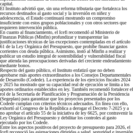
capital.
El Instituto advirtió que, sin una reforma tributaria que fortalezca los
recursos destinados al gasto social y la inversión en niñez y
adolescencia, el Estado continuará mostrando un compromiso
insuficiente con estos grupos poblacionales y con otros sectores que
requieren intervención pública.
En cuanto al financiamiento, el Icefi recomendó al Ministerio de
Finanzas Públicas (Minfin) profundizar y transparentar las
justificaciones técnicas de las excepciones contempladas en el artículo
61 de la Ley Orgánica del Presupuesto, que prohíbe financiar gastos
corrientes con deuda pública. Asimismo, instó al Minfin a realizar y
publicar un estudio integral de sostenibilidad y vulnerabilidad fiscal
que atienda las preocupaciones derivadas del creciente endeudamiento
mediante bonos.
Respecto del gasto público, el Instituto enfatizó que no deben
aprobarse más aportes extraordinarios a los Consejos Departamentales
de Desarrollo (Codede). La experiencia de los ejercicios fiscales 2024
y 2025 ha mostrado que su capacidad real de ejecución se limita a los
aportes ordinarios establecidos en ley. También recomendó fortalecer el
rol de la Secretaría de Planificación y Programación de la Presidencia
(Segeplan) para garantizar que los proyectos presentados por los
Codede cumplan con criterios técnicos adecuados. En línea con ello,
exhortó al Congreso de la República a derogar el Decreto 7-2025 y a
no aprobar el artículo 55 de la iniciativa de ley 6625, por contravenir la
Ley Orgánica del Presupuesto y debilitar los controles al gasto
ejecutado por los Codede.
Entre los aspectos positivos del proyecto de presupuesto para 2026, el
Icefi reconoció las asignaciones dirigidas a salud, seguridad e inversión