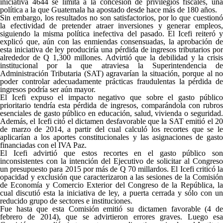
iniciativa 4644 se limita a la concesión de privilegios fiscales, una
política a la que Guatemala ha apostado desde hace más de 180 años.
Sin embargo, los resultados no son satisfactorios, por lo que cuestionó
la efectividad de pretender atraer inversiones y generar empleos,
siguiendo la misma política inefectiva del pasado. El Icefi reiteró y
explicó que, aún con las enmiendas consensuadas, la aprobación de
esta iniciativa de ley produciría una pérdida de ingresos tributarios por
alrededor de Q 1,300 millones. Advirtió que la debilidad y la crisis
institucional por la que atraviesa la Superintendencia de
Administración Tributaria (SAT) agravarían la situación, porque al no
poder controlar adecuadamente prácticas fraudulentas la pérdida de
ingresos podría ser aún mayor.
El Icefi expuso el impacto negativo que sobre el gasto público
prioritario tendría esta pérdida de ingresos, comparándola con rubros
esenciales de gasto público en educación, salud, vivienda o seguridad.
Además, el Icefi citó el dictamen desfavorable que la SAT emitió el 20
de marzo de 2014, a partir del cual calculó los recortes que se le
aplicarían a los aportes constitucionales y las asignaciones de gasto
financiadas con el IVA Paz.
El Icefi advirtió que estos recortes en el gasto público son
inconsistentes con la intención del Ejecutivo de solicitar al Congreso
un presupuesto para 2015 por más de Q 70 millardos. El Icefi criticó la
opacidad y exclusión que caracterizaron a las sesiones de la Comisión
de Economía y Comercio Exterior del Congreso de la República, la
cual discutió esta la iniciativa de ley, a puerta cerrada y sólo con un
reducido grupo de sectores e instituciones.
Fue hasta que esta Comisión emitió su dictamen favorable (4 de
febrero de 2014), que se advirtieron errores graves. Luego esa