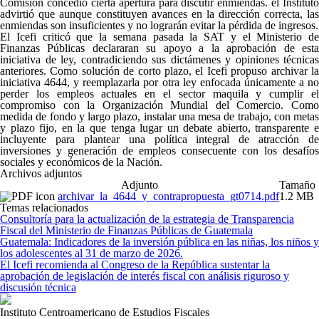
Comisión concedió cierta apertura para discutir enmiendas. el Instituto
advirtió que aunque constituyen avances en la dirección correcta, las
enmiendas son insuficientes y no lograrán evitar la pérdida de ingresos.
El Icefi criticó que la semana pasada la SAT y el Ministerio de
Finanzas Públicas declararan su apoyo a la aprobación de esta
iniciativa de ley, contradiciendo sus dictámenes y opiniones técnicas
anteriores. Como solución de corto plazo, el Icefi propuso archivar la
iniciativa 4644, y reemplazarla por otra ley enfocada únicamente a no
perder los empleos actuales en el sector maquila y cumplir el
compromiso con la Organización Mundial del Comercio. Como
medida de fondo y largo plazo, instalar una mesa de trabajo, con metas
y plazo fijo, en la que tenga lugar un debate abierto, transparente e
incluyente para plantear una política integral de atracción de
inversiones y generación de empleos consecuente con los desafíos
sociales y económicos de la Nación.
Archivos adjuntos
Adjunto
Tamaño
archivar_la_4644_y_contrapropuesta_gt0714.pdf
1.2 MB
Temas relacionados
Consultoría para la actualización de la estrategia de Transparencia
Fiscal del Ministerio de Finanzas Públicas de Guatemala
Guatemala: Indicadores de la inversión pública en las niñas, los niños y
los adolescentes al 31 de marzo de 2026.
El Icefi recomienda al Congreso de la República sustentar la
aprobación de legislación de interés fiscal con análisis riguroso y
discusión técnica
Instituto Centroamericano de Estudios Fiscales