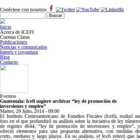
Pasar al contenido principal
Conéctese con nosotros
Formulario de búsqueda
Buscar
Inicio
Acerca de ICEFI
Cuentas Claras
Publicaciones
Noticias y comunicados
Interés y coyuntura
Blog
Contacto
Eventos
Guatemala: Icefi sugiere archivar “ley de promoción de
inversiones y empleo”
Martes, 29 Julio, 2014 - 09:00
Share on Facebook
Tweet Widget
Linkedin Share Button
El Instituto Centroamericano de Estudios Fiscales (Icefi), realizó un
foro en el que profundizó su análisis sobre la iniciativa de ley número
de registro 4644, “ley de promoción de inversiones y empleo”, y
ofreció elementos para una propuesta alternativa, con medidas de
corto, mediano y largo plazos. En su análisis, el Icefi reiteró que la