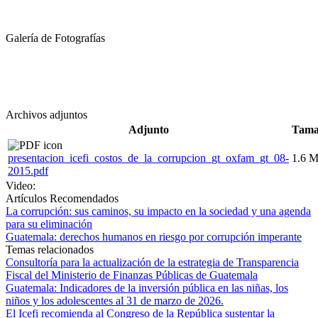
Galería de Fotografías
Archivos adjuntos
Adjunto
Tam
presentacion_icefi_costos_de_la_corrupcion_gt_oxfam_gt_08-
1.6 
2015.pdf
Video:
Artículos Recomendados
La corrupción: sus caminos, su impacto en la sociedad y una agenda
para su eliminación
Guatemala: derechos humanos en riesgo por corrupción imperante
Temas relacionados
Consultoría para la actualización de la estrategia de Transparencia
Fiscal del Ministerio de Finanzas Públicas de Guatemala
Guatemala: Indicadores de la inversión pública en las niñas, los
niños y los adolescentes al 31 de marzo de 2026.
El Icefi recomienda al Congreso de la República sustentar la