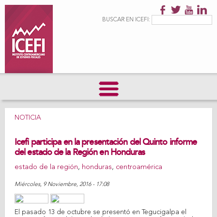
Pasar al
contenido
Formulario de
Buscar
BUSCAR EN ICEFI:
principal
búsqueda
NOTICIA
Icefi participa en la presentación del Quinto informe
del estado de la Región en Honduras
estado de la región
,
honduras
,
centroamérica
Miércoles, 9 Noviembre, 2016 - 17:08
Share on Facebook
Tweet Widget
Linkedin Share Button
El pasado 13 de octubre se presentó en Tegucigalpa el