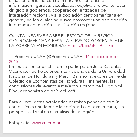
situación del istmo centroamericano, con base en
información rigurosa, actualizada, objetiva y relevante. Está
dirigido a gobiernos, cooperación, entidades de
integración regional, y a la población centroamericana en
general, de los cuales se busca promover una participación
informada en relación a la situación regional.
QUINTO INFORME SOBRE EL ESTADO DE LA REGIÓN
CENTROAMERICANA RESALTA ELEVADO PORCENTAJE DE
LA POBREZA EN HONDURAS
https://t.co/5hlmBrTTFp
— PresenciaUNAH (@PresenciaUNAH)
14 de octubre de
2016
En los comentarios al informe participaron Julio Raudales,
Vicerrector de Relaciones Internacionales de la Universidad
Nacional de Honduras; y Martín Barahona, expresidente del
Colegio de Economistas de Honduras. Finalmente, las
conclusiones del evento estuvieron a cargo de Hugo Noé
Pino, economista de país del Icefi.
Para el Icefi, estas actividades permiten poner en común
con distintas entidades y la sociedad centroamericana, las
perspectiva fiscal en el análisis de la región.
Fotografía:
www.criterio.hn