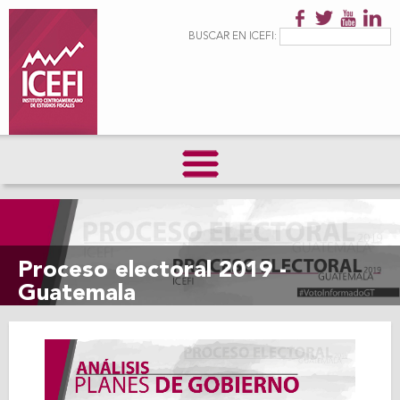
Pasar al
contenido
Formulario de
Buscar
BUSCAR EN ICEFI:
principal
búsqueda
Proceso electoral 2019 -
Guatemala