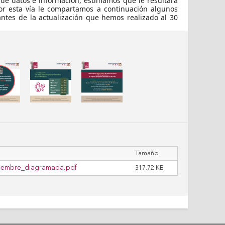
de datos e información, estimamos que le resultará
or esta vía le compartamos a continuación algunos
tes de la actualización que hemos realizado al 30
Tamaño
iciembre_diagramada.pdf
317.72 KB