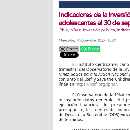
Indicadores de la inversió
adolescentes al 30 de se
IPNA
,
niñez
,
inversión pública
,
Indica
miércoles, 17 diciembre, 2025 - 15:58
El Instituto Centroamericano 
trimestral del Observatorio de la In
Niñez, Socios para la Acción Nacional 
conjunto del Icefi y Save the Childr
línea en
https://icefi.org/ipna/
.
El Observatorio de la IPNA c
incluyendo: datos generales del p
ejecución financiera del presupue
presupuesto; las fuentes de financi
de Desarrollo Sostenible (ODS) vincu
de términos.