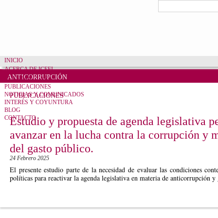
Pasar al contenido principal
Formulario de bú
Buscar
INICIO
ACERCA DE ICEFI
ANTICORRUPCIÓN
CUENTAS CLARAS
PUBLICACIONES
NOTICIAS Y COMUNICADOS
PUBLICACIONES
INTERÉS Y COYUNTURA
BLOG
CONTACTO
Estudio y propuesta de agenda legislativa p
avanzar en la lucha contra la corrupción y m
del gasto público.
24 Febrero 2025
El presente estudio parte de la necesidad de evaluar las condiciones conte
políticas para reactivar la agenda legislativa en materia de anticorrupción y