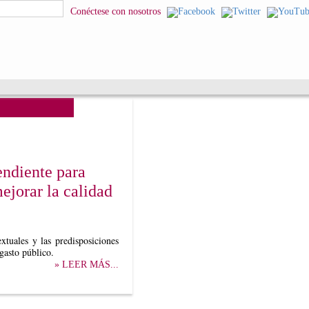
squeda
Conéctese con nosotros
endiente para
ejorar la calidad
xtuales y las predisposiciones
 gasto público.
» LEER MÁS...