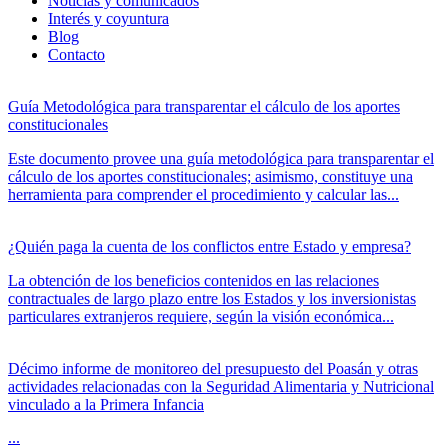
Noticias y comunicados
Interés y coyuntura
Blog
Contacto
Guía Metodológica para transparentar el cálculo de los aportes
constitucionales
Este documento provee una guía metodológica para transparentar el
cálculo de los aportes constitucionales; asimismo, constituye una
herramienta para comprender el procedimiento y calcular las...
¿Quién paga la cuenta de los conflictos entre Estado y empresa?
La obtención de los beneficios contenidos en las relaciones
contractuales de largo plazo entre los Estados y los inversionistas
particulares extranjeros requiere, según la visión económica...
Décimo informe de monitoreo del presupuesto del Poasán y otras
actividades relacionadas con la Seguridad Alimentaria y Nutricional
vinculado a la Primera Infancia
...