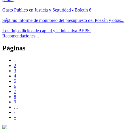
Gasto Público en Justicia y Seguridad - Boletín 6
Séptimo informe de monitoreo del presupuesto del Poasán y otras...
Los flujos ilícitos de capital y la iniciativa BEPS.
Recomendaciones...
Páginas
1
2
3
4
5
6
7
8
9
…
›
»