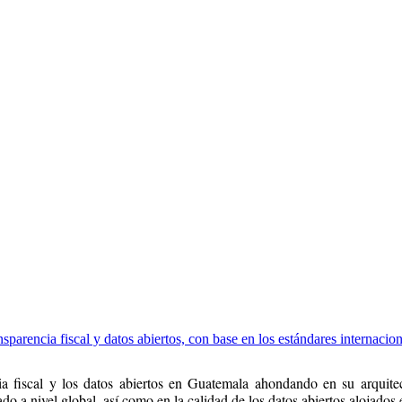
parencia fiscal y datos abiertos, con base en los estándares internacion
ncia fiscal y los datos abiertos en Guatemala ahondando en su arquitec
o a nivel global, así como en la calidad de los datos abiertos alojados 