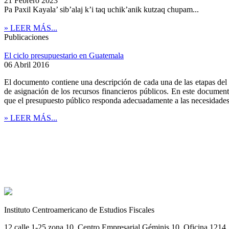
21 Febrero 2023
Pa Paxil Kayala’ sib’alaj k’i taq uchik’anik kutzaq chupam...
» LEER MÁS...
Publicaciones
El ciclo presupuestario en Guatemala
06 Abril 2016
El documento contiene una descripción de cada una de las etapas del c
de asignación de los recursos financieros públicos. En este documen
que el presupuesto público responda adecuadamente a las necesidades
» LEER MÁS...
Instituto Centroamericano de Estudios Fiscales
12 calle 1-25 zona 10, Centro Empresarial Géminis 10. Oficina 1214, 