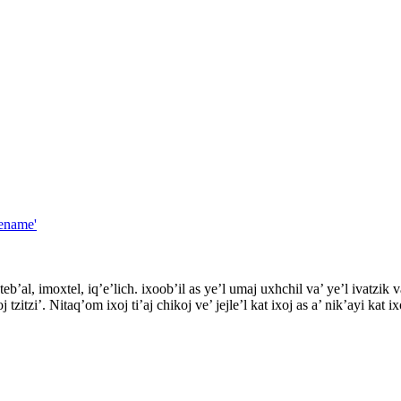
tename'
teb’al, imoxtel, iq’e’lich. ixoob’il as ye’l umaj uxhchil va’ ye’l ivatzik
tzitzi’. Nitaq’om ixoj ti’aj chikoj ve’ jejle’l kat ixoj as a’ nik’ayi kat