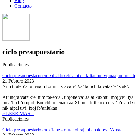
Blog
Contacto
ciclo presupuestario
Publicaciones
Ciclo presupuestario en ixil - Itokeb' al itxa' k Itachul vipuaaj unimla 
21 Febrero 2023
Nim tuuleb’al u tenam Ixi’m Tx’ava’e’ Va’ la uch kuvatzk’e’ stuk’...
At unq’a vatzik’e’ nim tokeb’al, unjolte va’ aalat kuxhtu’ moj ye’l iya’
uma’l u b’ooq’ol tisuuchil u tenam aa Xhun, ab’il kuxh nisa’b’elan ixoj 
nik nipal tivi’ ixoj ib’anlukan
» LEER MÁS...
Publicaciones
Ciclo presupuestario en k´iché - ri uchol rajilal chak pwi 'Amaq