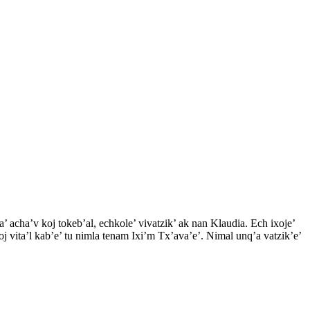
 va’ acha’v koj tokeb’al, echkole’ vivatzik’ ak nan Klaudia. Ech ixoje’
 ixoj vita’l kab’e’ tu nimla tenam Ixi’m Tx’ava’e’. Nimal unq’a vatzik’e’