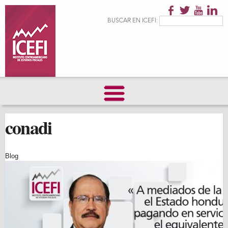
Pasar al
contenido
Formulario de
Buscar
BUSCAR EN ICEFI:
principal
búsqueda
conadi
Blog