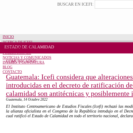
Pasar al contenido principal
Formulario de búsqueda
Buscar
BUSCAR EN ICEFI:
INICIO
ACERCA DE ICEFI
ESTADO DE CALAMIDAD
CUENTAS CLARAS
PUBLICACIONES
NOTICIAS Y COMUNICADOS
COMUNICADOS
INTERÉS Y COYUNTURA
BLOG
CONTACTO
Guatemala: Icefi considera que alteraciones
introducidas en el decreto de ratificación de
calamidad son antitécnicas y posiblemente 
Guatemala,
14 Octubre 2022
El Instituto Centroamericano de Estudios Fiscales (Icefi) rechazó las modi
la alianza oficialista en el Congreso de la República introdujo en el Dec
cual ratificó el Estado de Calamidad en todo el territorio nacional, declar