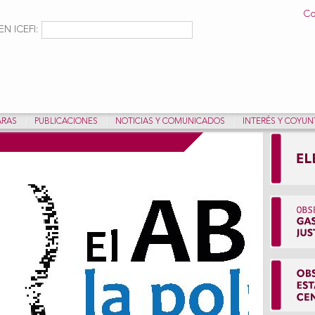
Pasar al
Co
contenido
ulario de búsqueda
Buscar
N ICEFI:
principal
ARAS
PUBLICACIONES
NOTICIAS Y COMUNICADOS
INTERÉS Y COYU