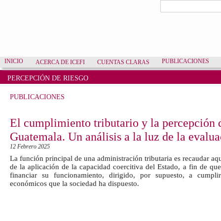
Pasar al contenido principal
Formulario de bú
Buscar
INICIO
PUBLICACIONES
ACERCA DE ICEFI
CUENTAS CLARAS
PERCEPCIÓN DE RIESGO
PUBLICACIONES
El cumplimiento tributario y la percepción 
Guatemala. Un análisis a la luz de la evalua
12 Febrero 2025
La función principal de una administración tributaria es recaudar aq
de la aplicación de la capacidad coercitiva del Estado, a fin de qu
financiar su funcionamiento, dirigido, por supuesto, a cumplir
económicos que la sociedad ha dispuesto.