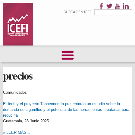
Pasar al
contenido
Formulario de
Buscar
BUSCAR EN ICEFI:
principal
búsqueda
precios
Comunicados
El Icefi y el proyecto Tabaconomía presentaron un estudio sobre la
demanda de cigarrillos y el potencial de las herramientas tributarias para
reducirla
Guatemala,
23 Junio 2025
» LEER MÁS...