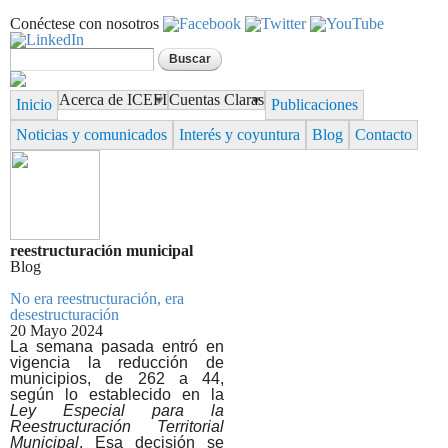
Pasar al contenido principal
Conéctese con nosotros
Formulario de búsqueda
Buscar
Acerca de ICEFI
Cuentas Claras
Inicio
Publicaciones
Noticias y comunicados
Interés y coyuntura
Blog
Contacto
reestructuración municipal
Blog
No era reestructuración, era
desestructuración
20 Mayo 2024
La semana pasada entró en
vigencia la reducción de
municipios, de 262 a 44,
según lo establecido en la
Ley Especial para la
Reestructuración Territorial
Municipal
. Esa decisión se