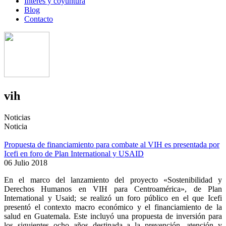
Interés y coyuntura
Blog
Contacto
vih
Noticias
Noticia
Propuesta de financiamiento para combate al VIH es presentada por
Icefi en foro de Plan International y USAID
06 Julio 2018
En el marco del lanzamiento del proyecto «Sostenibilidad y
Derechos Humanos en VIH para Centroamérica», de Plan
International y Usaid; se realizó un foro público en el que Icefi
presentó el contexto macro económico y el financiamiento de la
salud en Guatemala. Este incluyó una propuesta de inversión para
los siguientes ocho años destinada a la prevención, atención y