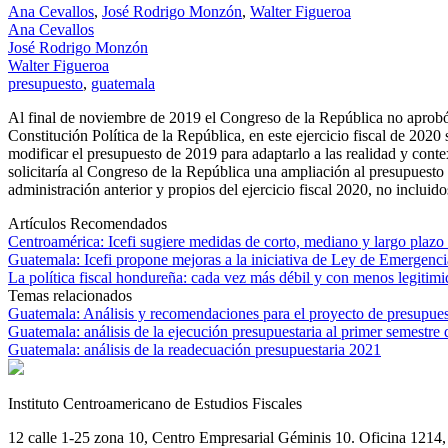
Ana Cevallos
,
José Rodrigo Monzón
,
Walter Figueroa
Ana Cevallos
José Rodrigo Monzón
Walter Figueroa
presupuesto
,
guatemala
Al final de noviembre de 2019 el Congreso de la República no aprobó e
Constitución Política de la República, en este ejercicio fiscal de 202
modificar el presupuesto de 2019 para adaptarlo a las realidad y cont
solicitaría al Congreso de la República una ampliación al presupuesto
administración anterior y propios del ejercicio fiscal 2020, no incluid
Artículos Recomendados
Centroamérica: Icefi sugiere medidas de corto, mediano y largo plaz
Guatemala: Icefi propone mejoras a la iniciativa de Ley de Emergenci
La política fiscal hondureña: cada vez más débil y con menos legitim
Temas relacionados
Guatemala: Análisis y recomendaciones para el proyecto de presupue
Guatemala: análisis de la ejecución presupuestaria al primer semestre
Guatemala: análisis de la readecuación presupuestaria 2021
Instituto Centroamericano de Estudios Fiscales
12 calle 1-25 zona 10, Centro Empresarial Géminis 10. Oficina 1214, 