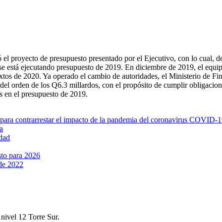
l proyecto de presupuesto presentado por el Ejecutivo, con lo cual, de c
0 se está ejecutando presupuesto de 2019. En diciembre de 2019, el equi
extos de 2020. Ya operado el cambio de autoridades, el Ministerio de F
 del orden de los Q6.3 millardos, con el propósito de cumplir obligacio
os en el presupuesto de 2019.
o para contrarrestar el impacto de la pandemia del coronavirus COVID-
a
idad
sto para 2026
 de 2022
nivel 12 Torre Sur.