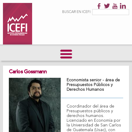
Pasar al
contenido
Formulario de
Buscar
BUSCAR EN ICEFI:
principal
búsqueda
Carlos Gossmann
Economista senior - área de
Presupuestos Públicos y
Derechos Humanos
Coordinador del área de
Presupuestos públicos y
derechos humanos.
Licenciado en Economía por
la Universidad de San Carlos
de Guatemala (Usac), con