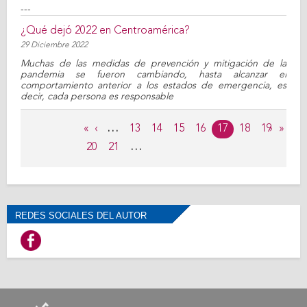
---
¿Qué dejó 2022 en Centroamérica?
29 Diciembre 2022
Muchas de las medidas de prevención y mitigación de la
pandemia se fueron cambiando, hasta alcanzar el
comportamiento anterior a los estados de emergencia, es
decir, cada persona es responsable
Páginas
«
‹
…
13
14
15
16
17
18
19
›
»
20
21
…
REDES SOCIALES DEL AUTOR