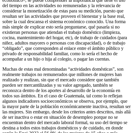
económico–, se puede comprender la importancia que tiene el uso
del tiempo en las actividades no remuneradas y la relevancia de
considerar la monetización de estas para su medición, puesto que
resultan ser las actividades que proveen el bienestar y la base real,
sobre la cual descansa el sistema económico conocido. Una forma
más simple de explicar esto sería preguntarse, qué pasaría si no
existieran personas que atiendan el trabajo doméstico (limpieza,
cocina, mantenimiento del hogar, etc), de trabajo de cuidados (para
niñez, adultos mayores o personas con discapacidad), o de trabajo
“obligado”, que corresponden al enlace entre el ámbito público y
privado de responsabilidad familiar, como lo sería el hecho de
acompañar a un hijo o hija al colegio, o pagar las cuentas.
Muchas de estas mal denominadas “actividades domésticas”, son
realmente trabajos no remunerados que millones de mujeres han
realizado y realizan, sin que el mercado considere que también
pueden ser mercantilizadas y su valor agregado, también se
reconozca dentro de los aportes al desarrollo de la economía en
todos sus ámbitos. En el caso de Guatemala, tal como lo reflejan
algunos indicadores socioeconómicos se observa, por ejemplo, que
la mayor parte de la población económicamente inactiva, resultan ser
las mujeres. Sin embargo, desde los criterios antes descritos, más allá
de ser inactiva o estar en situación de desempleo porque no se
encuentran dentro del mercado laboral formal, su uso del tiempo se
destina a todos estos trabajos domésticos y de cuidado, en donde