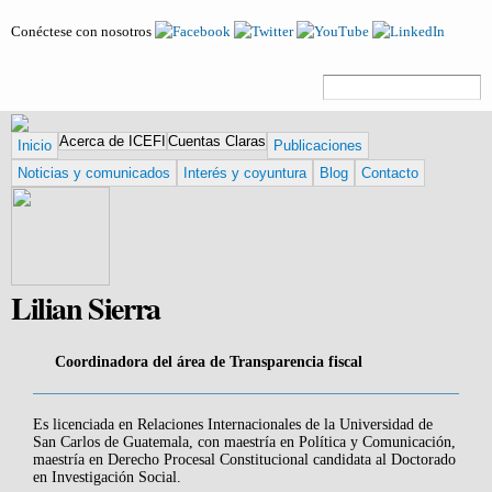
Pasar al
Conéctese con nosotros
contenido
principal
Formulario
Buscar
de búsqueda
Acerca de ICEFI
Cuentas Claras
Inicio
Publicaciones
Noticias y comunicados
Interés y coyuntura
Blog
Contacto
Lilian Sierra
Coordinadora del área de Transparencia fiscal
Es licenciada en Relaciones Internacionales de la Universidad de
San Carlos de Guatemala, con maestría en Política y Comunicación,
maestría en Derecho Procesal Constitucional candidata al Doctorado
en Investigación Social.