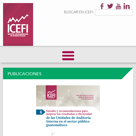
Pasar al
contenido
Formulario de
Buscar
BUSCAR EN ICEFI:
principal
búsqueda
PUBLICACIONES