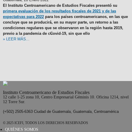
El Instituto Centroamericano de Estudios Fiscales presentó su
primera evaluación de los resultados fiscales de 2021 y de las
expectativas para 2022
para los países centroamericanos, en las que
concluye que se producirá, en su mayor parte, un retorno a las
condiciones regulares que se observaron en la región hasta 2019,
previo a la pandemia de c
C
ovid-19, sin que ello
» LEER MÁS...
Instituto Centroamericano de Estudios Fiscales
12 calle 1-25 zona 10, Centro Empresarial Géminis 10. Oficina 1214, nivel
12 Torre Sur.
(+502) 2505-6363 Ciudad de Guatemala, Guatemala, Centroamérica
© 2025 ICEFI, TODOS LOS DERECHOS RESERVADOS
QUIÉNES SOMOS