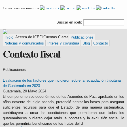
Pasar al
Conéctese con nosotros
contenido
principal
Formulario de
Buscar
Buscar en icefi:
búsqueda
Inicio
Acerca de ICEFI
Cuentas Claras
Publicaciones
Noticias y comunicados
Interés y coyuntura
Blog
Contacto
Contexto fiscal
Publicaciones
Evaluación de los factores que incidieron sobre la recaudación tributaria
de Guatemala en 2023
Guatemala,
20 Mayo 2024
El componente socioeconómico de los Acuerdos de Paz, aprobado en los
años noventa del siglo pasado, pretendió sentar las bases para asegurar
suficientes recursos para que el Estado, de una manera sistemática,
contribuyera a crear las condiciones que permitieran que todos los
guatemaltecos pudieran dejar atrás la pobreza y la exclusión social, lo
que les permitiría beneficiarse de los frutos del d