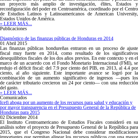
un proyecto más amplio de investigación, élites, Estados y
reconfiguración del poder en Centroamérica, coordinado por el Centro
de Estudios Latinos y Latinoamericanos de American University,
Estados Unidos de América.
» LEER MÁS...
Publicaciones
Diagnóstico de las finanzas públicas de Honduras en 2014
01 Abril 2015
Las finanzas públicas hondureñas entraron en un proceso de ajuste
fiscal muy fuerte en 2014, como resultado de los significativos
desequilibrios fiscales de los dos años previos. En este contexto y en el
marco de un acuerdo con el Fondo Monetario Internacional (FMI), se
redujo el déficit fiscal: del 7.9 por ciento del PIB, en 2013, al 4.4 por
ciento, al año siguiente. Este importante avance se logró por la
combinación de un aumento significativo de ingresos —pues los
de carácter tributario crecieron un 24 por ciento— con una reducción
del gasto.
» LEER MÁS...
Comunicados
Icefi aboga por un aumento de los recursos para salud y educación y
por mayor transparencia en el Presupuesto General de la República de
Honduras para 2015
02 Diciembre 2014
El Instituto Centroamericano de Estudios Fiscales consideró en su
análisis sobre el proyecto de Presupuesto General de la República para
2015, que el Congreso Nacional debe considerar modificaciones
importantes que permitan alinear los recursos públicos con una mayor