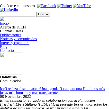
Pasar al contenido principal
Conéctese con nosotros
Formulario de búsqueda
Buscar
Inicio
Acerca de ICEFI
Cuentas Claras
Publicaciones
Noticias y comunicados
Interés y coyuntura
Blog
Contacto
Honduras
Comunicados
Icefi realiza el seminario «Una agenda fiscal para una Honduras más
justa, más humana y más transparente»
08 Noviembre 2022
En un seminario realizado en colaboración con la Fundación
Friedrich Ebert Stiftung (FES), el Icefi presentó tres estudios sobre los
ámbitos de ingresos públicos, la transparencia fiscal y las