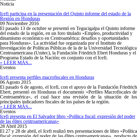
Noticia
Icefi participa en la presentación del Quinto informe del estado de la
Región en Honduras
09 Noviembre 2016
El pasado 13 de octubre se presentó en Tegucigalpa el Quinto informe
del estado de la región, en un foro titulado «Empleo, productividad y
dinamismo económico en Centroamérica: desafíos y oportunidades
para Honduras». La actividad fue organizada por el Instituto de
Investigación de Políticas Públicas de la de la Universidad Tecnológica
Centroamericana (Unitec), la Fundación Friedrich Ebert Honduras y el
Programa Estado de la Nación; en conjunto con el Icefi.
» LEER MÁS...
Eventos
Icefi presenta perfiles macrofiscales en Honduras
06 Agosto 2015
El pasado 6 de agosto, el Icefi, con el apoyo de la Fundación Friedrich
Ebert, presentó en Honduras el documento «Perfiles Macrofiscales de
Centroamérica», el cual hace una revisión de la situación de los
principales indicadores fiscales de los países de la región.
» LEER MÁS...
Eventos
Icefi presenta en El Salvador libro «Política fiscal: expresión del poder
de las élites centroamericanas»
28 Abril 2015
El 27 y 28 de abril, el Icefi realizó tres presentaciones de libro «Política
fiscal: expresión del poder de las élites centroamericanas», producto de