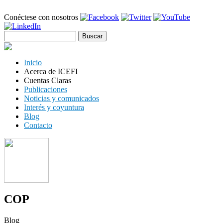
Pasar al
Conéctese con nosotros
contenido
principal
Buscar
Formulario de búsqueda
Inicio
Acerca de ICEFI
Cuentas Claras
Publicaciones
Noticias y comunicados
Interés y coyuntura
Blog
Contacto
COP
Blog