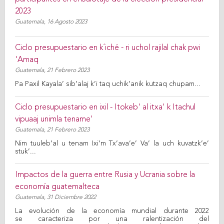
2023
Guatemala,
16 Agosto 2023
Ciclo presupuestario en k´iché - ri uchol rajilal chak pwi
'Amaq
Guatemala,
21 Febrero 2023
Pa Paxil Kayala’ sib’alaj k’i taq uchik’anik kutzaq chupam...
Ciclo presupuestario en ixil - Itokeb' al itxa' k Itachul
vipuaaj unimla tename'
Guatemala,
21 Febrero 2023
Nim tuuleb’al u tenam Ixi’m Tx’ava’e’ Va’ la uch kuvatzk’e’
stuk’...
Impactos de la guerra entre Rusia y Ucrania sobre la
economía guatemalteca
Guatemala,
31 Diciembre 2022
La evolución de la economía mundial durante 2022
se caracteriza por una ralentización del