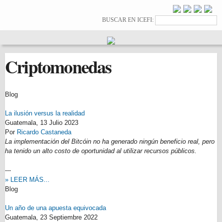
Pasar al
contenido
Formulario de
Buscar
BUSCAR EN ICEFI:
principal
búsqueda
Criptomonedas
Blog
La ilusión versus la realidad
Guatemala,
13 Julio 2023
Por
Ricardo Castaneda
La implementación del Bitcóin no ha generado ningún beneficio real, pero
ha tenido un alto costo de oportunidad al utilizar recursos públicos.
---
» LEER MÁS...
Blog
Un año de una apuesta equivocada
Guatemala,
23 Septiembre 2022