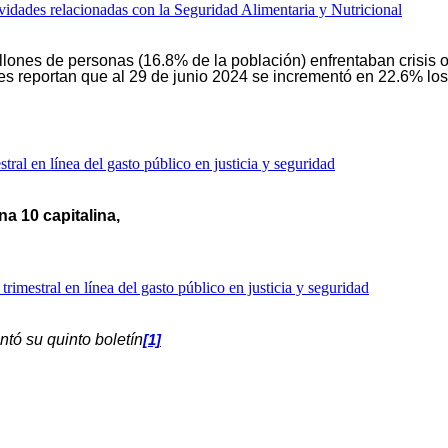
vidades relacionadas con la Seguridad Alimentaria y Nutricional
lones de personas (16.8% de la población) enfrentaban crisis o
ales reportan que al 29 de junio 2024 se incrementó en 22.6% l
tral en línea del gasto público en justicia y seguridad
a 10 capitalina,
trimestral en línea del gasto público en justicia y seguridad
ntó su quinto boletín
[1]