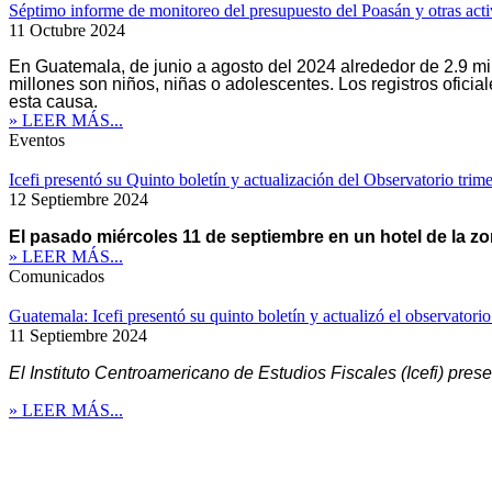
Séptimo informe de monitoreo del presupuesto del Poasán y otras acti
11 Octubre 2024
En Guatemala, de junio a agosto del 2024 alrededor de 2.9 mil
millones son niños, niñas o adolescentes. Los registros ofici
esta causa.
» LEER MÁS...
Eventos
Icefi presentó su Quinto boletín y actualización del Observatorio trimes
12 Septiembre 2024
El pasado miércoles 11 de septiembre en un hotel de la zon
» LEER MÁS...
Comunicados
Guatemala: Icefi presentó su quinto boletín y actualizó el observatorio 
11 Septiembre 2024
El Instituto Centroamericano de Estudios Fiscales (Icefi) prese
» LEER MÁS...