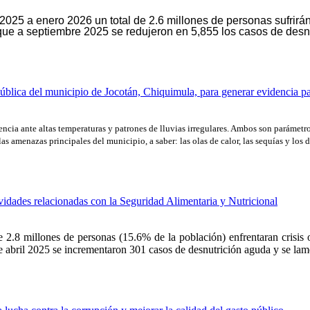
25 a enero 2026 un total de 2.6 millones de personas sufrirán 
on que a septiembre 2025 se redujeron en 5,855 los casos de de
pública del municipio de Jocotán, Chiquimula, para generar evidencia pa
encia ante altas temperaturas y patrones de lluvias irregulares. Ambos son parámetr
as amenazas principales del municipio, a saber: las olas de calor, las sequías y los 
idades relacionadas con la Seguridad Alimentaria y Nutricional
.8 millones de personas (15.6% de la población) enfrentaran crisis o
 de abril 2025 se incrementaron 301 casos de desnutrición aguda y se la