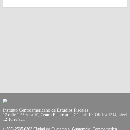
Instituto Centroamericano de Estudios Fiscales
12 calle 1-25 zona 10, Centro Empresarial Géminis 10. Oficina 1214, nivel
12 Torre Sur.
(+502) 2505-6363 Ciudad de Guatemala, Guatemala, Centroamérica