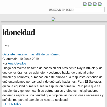
Pasar al
contenido
Formulario de
Buscar
BUSCAR EN ICEFI:
principal
búsqueda
idoneidad
Blog
Gabinete paritario: más allá de un número
Guatemala,
10 Junio 2019
Por
Ana Cevallos
Luego del evento de toma de posesión del presidente Nayib Bukele y de
que conociéramos su gabinete, ¿podemos hablar de paridad entre
mujeres y hombres, al menos en este ámbito? La respuesta depende de
qué entendemos por paridad y de qué país hablamos. Para El Salvador,
quizá la equidad numérica sea la aspiración primaria. Pero para que se
trascienda y generen cambios estructurales y efectos multiplicadores,
debemos aspirar a una paridad que propicie las condiciones necesarias y
suficientes para el cambio de nuestra sociedad.
» LEER MÁS...