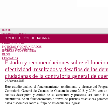
Pasar al contenido principal
Formulario de bú
Buscar
INICIO
ACERCA DE ICEFI
PARTICIPACIÓN CIUDADANA
CUENTAS CLARAS
PUBLICACIONES
NOTICIAS Y COMUNICADOS
PUBLICACIONES
INTERÉS Y COYUNTURA
BLOG
CONTACTO
Estudio y recomendaciones sobre el funcio
efectividad, resultados y desafíos de las de
ciudadanas de la contraloría general de cuen
24 Febrero 2025
Este estudio analiza el funcionamiento, rendimiento y alcance del Prog
Contraloría General de Cuentas de Guatemala entre 2018 y 2024, con un
análisis descriptivo y crítico de su estructura y procesos, así como la 
cuantitativa de su funcionamiento a través de pruebas estadísticas paramét
datos disponibles sobre el flujo de las denuncias ingresa