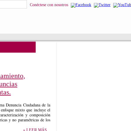
squeda
Conéctese con nosotros
namiento,
nuncias
tas.
rama Denuncia Ciudadana de la
 enfoque mixto que incluye el
caracterización y composición
ricas y no paramétricas de los
» LEER MÁS...