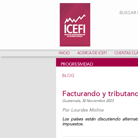
Form
BUSCAR E
INICIO
ACERCA DE ICEFI
CUENTAS CL
PROGRESIVIDAD
BLOG
Facturando y tributan
Guatemala,
30 Noviembre 2023
Por
Lourdes Molina
Los países están discutiendo alternat
impuestos.