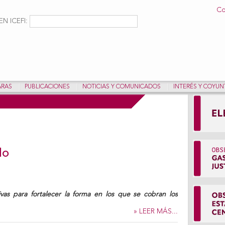
Pasar al
Co
contenido
ulario de búsqueda
Buscar
N ICEFI:
principal
ARAS
PUBLICACIONES
NOTICIAS Y COMUNICADOS
INTERÉS Y COYU
do
ivas para fortalecer la forma en los que se cobran los
» LEER MÁS...