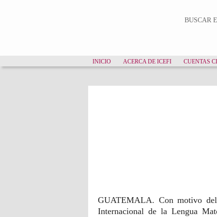
Formu
BUSCAR E
INICIO
ACERCA DE ICEFI
CUENTAS C
Páginas
Analizan educación bi
en Guatemala
GUATEMALA. Con motivo del
Internacional de la Lengua Mat