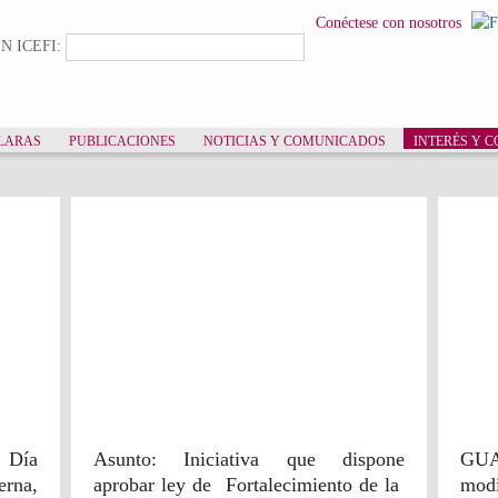
Pasar al
Conéctese con nosotros
contenido
lario de búsqueda
Buscar
N ICEFI:
principal
LARAS
PUBLICACIONES
NOTICIAS Y COMUNICADOS
INTERÉS Y 
lingüe
Iniciativa 4462 Ley de
Fortalecimiento de la
Transparencia y de la
 Día
Asunto: Iniciativa que dispone
GUA
Calidad del Gasto Público
erna,
aprobar ley de Fortalecimiento de la
modi