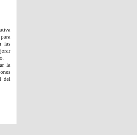
tiva
para
n las
jorar
ico.
ar la
iones
d del