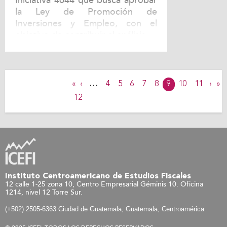
Iniciativa 4644 que busca aprobar
la Ley de Promoción de
Inversiones y Empleo, con el
objetivo de contribuir al análisis...
«
‹
…
4
5
6
7
8
9
10
11
›
»
12
Instituto Centroamericano de Estudios Fiscales
12 calle 1-25 zona 10, Centro Empresarial Géminis 10. Oficina
1214, nivel 12 Torre Sur.
(+502) 2505-6363 Ciudad de Guatemala, Guatemala, Centroamérica