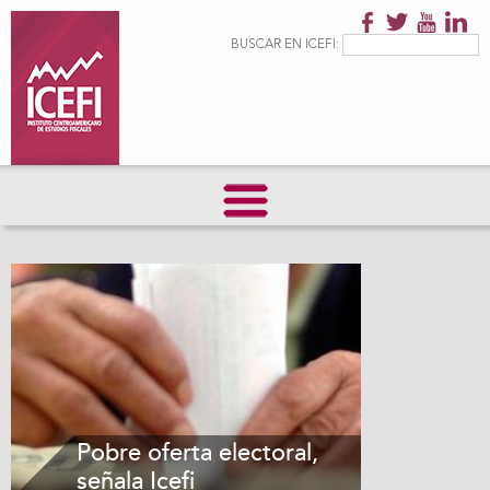
Pasar al
contenido
Formulario de
Buscar
BUSCAR EN ICEFI:
principal
búsqueda
Páginas
Pobre oferta electoral,
señala Icefi