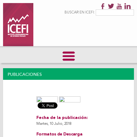
Pasar al
contenido
Formulario de
Buscar
BUSCAR EN ICEFI:
principal
búsqueda
PUBLICACIONES
Fecha de la publicación:
Martes, 10 Julio, 2018
Formatos de Descarga