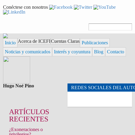
Pasar al
Conéctese con nosotros
contenido
principal
Formulario de
Buscar
búsqueda
Acerca de ICEFI
Cuentas Claras
Inicio
Publicaciones
Noticias y comunicados
Interés y coyuntura
Blog
Contacto
Hugo Noé Pino
REDES SOCIALES DEL AUT
ARTÍCULOS
RECIENTES
¿Exoneraciones o
privilegios?