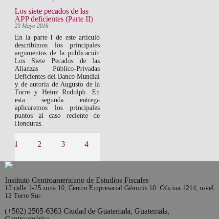
Los siete pecados de las
APP deficientes (Parte II)
23 Mayo 2016
En la parte I de este artículo
describimos los principales
argumentos de la publicación
Los Siete Pecados de las
Alianzas Público-Privadas
Deficientes del Banco Mundial
y de autoría de Augusto de la
Torre y Heinz Rudolph. En
esta segunda entrega
aplicaremos los principales
puntos al caso reciente de
Honduras.
Páginas
1
2
3
4
5
6
7
8
9
Instituto Centroamericano de Estudios Fiscales
12 calle 1-25 zona 10, Centro Empresarial Géminis 10. Oficina 1214, nivel
12 Torre Sur.
(+502) 2505-6363 Ciudad de Guatemala, Guatemala,
Centroamérica