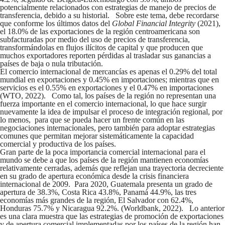
potencialmente relacionados con estrategias de manejo de precios de
transferencia, debido a su historial. Sobre este tema, debe recordarse
que conforme los últimos datos del
Global Financial Integrity
(2021),
el 18.0% de las exportaciones de la región centroamericana son
subfacturadas por medio del uso de precios de transferencia,
transformándolas en flujos ilícitos de capital y que producen que
muchos exportadores reporten pérdidas al trasladar sus ganancias a
países de baja o nula tributación.
El comercio internacional de mercancías es apenas el 0.29% del total
mundial en exportaciones y 0.45% en importaciones; mientras que en
servicios es el 0.55% en exportaciones y el 0.47% en importaciones
(WTO, 2022). Como tal, los países de la región no representan una
fuerza importante en el comercio internacional, lo que hace surgir
nuevamente la idea de impulsar el proceso de integración regional, por
lo menos, para que se pueda hacer un frente común en las
negociaciones internacionales, pero también para adoptar estrategias
comunes que permitan mejorar sistemáticamente la capacidad
comercial y productiva de los países.
Gran parte de la poca importancia comercial internacional para el
mundo se debe a que los países de la región mantienen economías
relativamente cerradas, además que reflejan una trayectoria decreciente
en su grado de apertura económica desde la crisis financiera
internacional de 2009. Para 2020, Guatemala presenta un grado de
apertura de 38.3%, Costa Rica 43.8%, Panamá 44.9%, las tres
economías más grandes de la región, El Salvador con 62.4%,
Honduras 75.7% y Nicaragua 92.2%. (Worldbank, 2022). Lo anterior
es una clara muestra que las estrategias de promoción de exportaciones
y de apertura comercial implementadas por los países de la región han