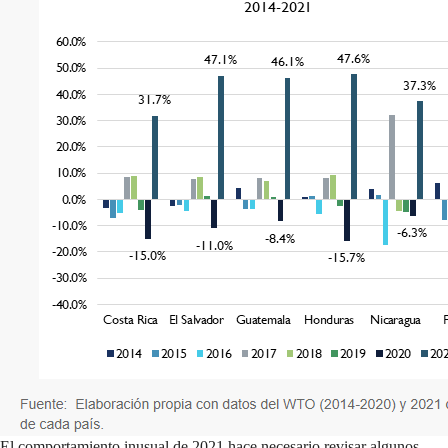
El comportamiento inusual de 2021 hace necesario revisar algunos