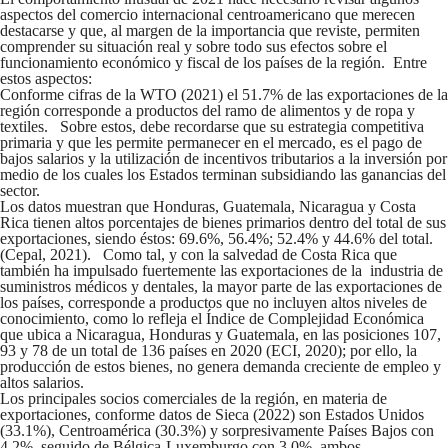
aspectos del comercio internacional centroamericano que merecen
destacarse y que, al margen de la importancia que reviste, permiten
comprender su situación real y sobre todo sus efectos sobre el
funcionamiento económico y fiscal de los países de la región. Entre
estos aspectos:
Conforme cifras de la WTO (2021) el 51.7% de las exportaciones de la
región corresponde a productos del ramo de alimentos y de ropa y
textiles. Sobre estos, debe recordarse que su estrategia competitiva
primaria y que les permite permanecer en el mercado, es el pago de
bajos salarios y la utilización de incentivos tributarios a la inversión por
medio de los cuales los Estados terminan subsidiando las ganancias del
sector.
Los datos muestran que Honduras, Guatemala, Nicaragua y Costa
Rica tienen altos porcentajes de bienes primarios dentro del total de sus
exportaciones, siendo éstos: 69.6%, 56.4%; 52.4% y 44.6% del total.
(Cepal, 2021). Como tal, y con la salvedad de Costa Rica que
también ha impulsado fuertemente las exportaciones de la industria de
suministros médicos y dentales, la mayor parte de las exportaciones de
los países, corresponde a productos que no incluyen altos niveles de
conocimiento, como lo refleja el Índice de Complejidad Económica
que ubica a Nicaragua, Honduras y Guatemala, en las posiciones 107,
93 y 78 de un total de 136 países en 2020 (ECI, 2020); por ello, la
producción de estos bienes, no genera demanda creciente de empleo y
altos salarios.
Los principales socios comerciales de la región, en materia de
exportaciones, conforme datos de Sieca (2022) son Estados Unidos
(33.1%), Centroamérica (30.3%) y sorpresivamente Países Bajos con
4.2%, seguido de Bélgica-Luxemburgo con 3.0%, ambos