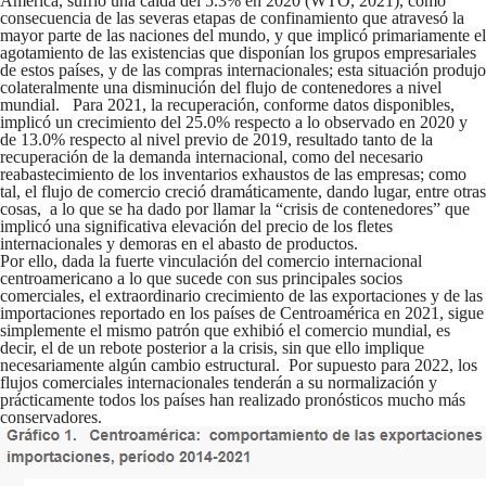
América, sufrió una caída del 5.3% en 2020 (WTO, 2021), como
consecuencia de las severas etapas de confinamiento que atravesó la
mayor parte de las naciones del mundo, y que implicó primariamente el
agotamiento de las existencias que disponían los grupos empresariales
de estos países, y de las compras internacionales; esta situación produjo
colateralmente una disminución del flujo de contenedores a nivel
mundial. Para 2021, la recuperación, conforme datos disponibles,
implicó un crecimiento del 25.0% respecto a lo observado en 2020 y
de 13.0% respecto al nivel previo de 2019, resultado tanto de la
recuperación de la demanda internacional, como del necesario
reabastecimiento de los inventarios exhaustos de las empresas; como
tal, el flujo de comercio creció dramáticamente, dando lugar, entre otras
cosas, a lo que se ha dado por llamar la “crisis de contenedores” que
implicó una significativa elevación del precio de los fletes
internacionales y demoras en el abasto de productos.
Por ello, dada la fuerte vinculación del comercio internacional
centroamericano a lo que sucede con sus principales socios
comerciales, el extraordinario crecimiento de las exportaciones y de las
importaciones reportado en los países de Centroamérica en 2021, sigue
simplemente el mismo patrón que exhibió el comercio mundial, es
decir, el de un rebote posterior a la crisis, sin que ello implique
necesariamente algún cambio estructural. Por supuesto para 2022, los
flujos comerciales internacionales tenderán a su normalización y
prácticamente todos los países han realizado pronósticos mucho más
conservadores.