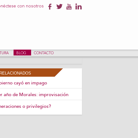
néctese con nosotros
NTURA
BLOG
CONTACTO
RELACIONADOS
bierno cayó en impago
r año de Morales: improvisación
eraciones o privilegios?