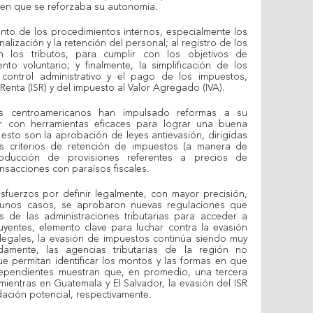
o en que se reforzaba su autonomía.
iento de los procedimientos internos, especialmente los
nalización y la retención del personal; al registro de los
n los tributos, para cumplir con los objetivos de
nto voluntario; y finalmente, la simplificación de los
el control administrativo y el pago de los impuestos,
Renta (ISR) y del impuesto al Valor Agregado (IVA).
es centroamericanos han impulsado reformas a su
tar con herramientas eficaces para lograr una buena
 esto son la aprobación de leyes antievasión, dirigidas
 criterios de retención de impuestos (a manera de
roducción de provisiones referentes a precios de
ransacciones con paraísos fiscales.
sfuerzos por definir legalmente, con mayor precisión,
algunos casos, se aprobaron nuevas regulaciones que
s de las administraciones tributarias para acceder a
buyentes, elemento clave para luchar contra la evasión
 legales, la evasión de impuestos continúa siendo muy
amente, las agencias tributarias de la región no
e permitan identificar los montos y las formas en que
dependientes muestran que, en promedio, una tercera
mientras en Guatemala y El Salvador, la evasión del ISR
dación potencial, respectivamente.