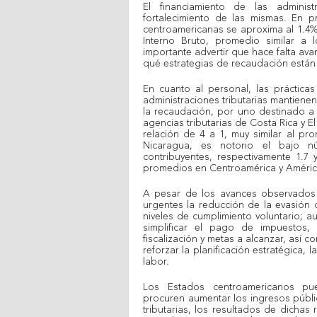
El financiamiento de las administ
fortalecimiento de las mismas. En pr
centroamericanas se aproxima al 1.4%
Interno Bruto, promedio similar a
importante advertir que hace falta av
qué estrategias de recaudación están
En cuanto al personal, las prácticas
administraciones tributarias mantiene
la recaudación, por uno destinado a 
agencias tributarias de Costa Rica y E
relación de 4 a 1, muy similar al p
Nicaragua, es notorio el bajo n
contribuyentes, respectivamente 1.7
promedios en Centroamérica y América
A pesar de los avances observados e
urgentes la reducción de la evasión 
niveles de cumplimiento voluntario; 
simplificar el pago de impuestos,
fiscalización y metas a alcanzar, así
reforzar la planificación estratégica, 
labor.
Los Estados centroamericanos pue
procuren aumentar los ingresos públic
tributarias, los resultados de dicha