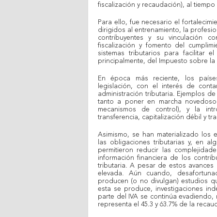
fiscalización y recaudación), al tiemp
Para ello, fue necesario el fortalecim
dirigidos al entrenamiento, la profesio
contribuyentes y su vinculación co
fiscalización y fomento del cumplimie
sistemas tributarios para facilitar 
principalmente, del Impuesto sobre la 
En época más reciente, los país
legislación, con el interés de con
administración tributaria. Ejemplos de
tanto a poner en marcha novedosos
mecanismos de control), y la int
transferencia, capitalización débil y t
Asimismo, se han materializado los e
las obligaciones tributarias y, en 
permitieron reducir las complejidade
información financiera de los contri
tributaria. A pesar de estos avances
elevada. Aún cuando, desafortunad
producen (o no divulgan) estudios qu
esta se produce, investigaciones in
parte del IVA se continúa evadiendo, 
representa el 45.3 y 63.7% de la recau