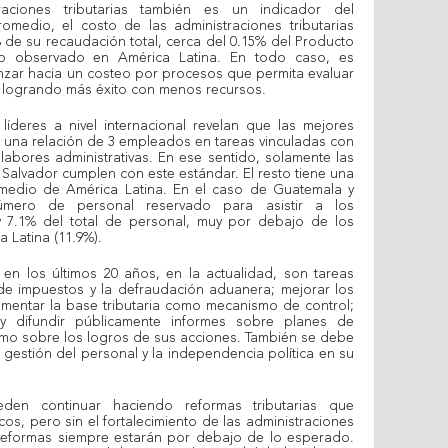
raciones tributarias también es un indicador del
omedio, el costo de las administraciones tributarias
 de su recaudación total, cerca del 0.15% del Producto
 lo observado en América Latina. En todo caso, es
anzar hacia un costeo por procesos que permita evaluar
 logrando más éxito con menos recursos.
 líderes a nivel internacional revelan que las mejores
n una relación de 3 empleados en tareas vinculadas con
labores administrativas. En ese sentido, solamente las
l Salvador cumplen con este estándar. El resto tiene una
romedio de América Latina. En el caso de Guatemala y
úmero de personal reservado para asistir a los
 y 7.1% del total de personal, muy por debajo de los
 Latina (11.9%).
n los últimos 20 años, en la actualidad, son tareas
de impuestos y la defraudación aduanera; mejorar los
aumentar la base tributaria como mecanismo de control;
 y difundir públicamente informes sobre planes de
 como sobre los logros de sus acciones. También se debe
la gestión del personal y la independencia política en su
den continuar haciendo reformas tributarias que
os, pero sin el fortalecimiento de las administraciones
s reformas siempre estarán por debajo de lo esperado.