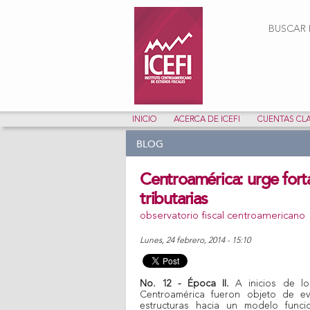
Form
BUSCAR E
INICIO
ACERCA DE ICEFI
CUENTAS CL
BLOG
Centroamérica: urge forta
tributarias
observatorio fiscal centroamericano
lunes, 24 febrero, 2014 - 15:10
No. 12 - Época II.
A inicios de los
Centroamérica fueron objeto de ev
estructuras hacia un modelo funci