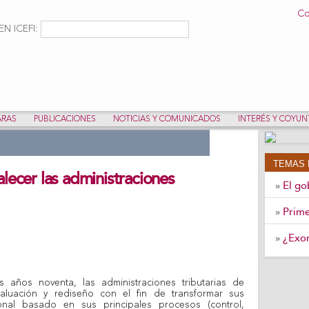
Pasar al
Co
contenido
ulario de búsqueda
Buscar
N ICEFI:
principal
ARAS
PUBLICACIONES
NOTICIAS Y COMUNICADOS
INTERÉS Y COYU
TEMAS 
lecer las administraciones
El go
»
Prime
»
¿Exon
»
 años noventa, las administraciones tributarias de
aluación y rediseño con el fin de transformar sus
onal basado en sus principales procesos (control,