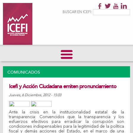
Pasar al
contenido
Formulario de
Buscar
BUSCAR EN ICEFI:
principal
búsqueda
COMUNICADOS
Icefi y Acción Ciudadana emiten pronunciamiento
Jueves, 6 Diciembre, 2012 - 15:03
Share on Facebook
Tweet Widget
Linkedin Share Button
Ante la crisis en la institucionalidad estatal de la
transparencia: Convencidos que la transparencia y los
esfuerzos efectivos para erradicar la corrupción son
condiciones indispensables para la legitimidad de la política
fiscal y demás acciones del Estado, en el marco de una